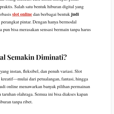
raktis. Salah satu bentuk hiburan digital yang
slot online
judi
erbasis
dan berbagai bentuk
 perangkat pintar. Dengan hanya bermodal
pa pun bisa merasakan sensasi bermain tanpa harus
al Semakin Diminati?
ang instan, fleksibel, dan penuh variasi. Slot
 kreatif—mulai dari petualangan, fantasi, hingga
 judi online menawarkan banyak pilihan permainan
an taruhan olahraga. Semua ini bisa diakses kapan
buran tanpa ribet.