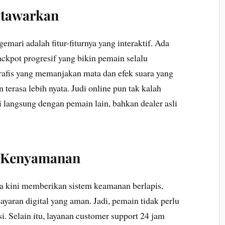
itawarkan
gemari adalah fitur-fiturnya yang interaktif. Ada
jackpot progresif yang bikin pemain selalu
grafis yang memanjakan mata dan efek suara yang
erasa lebih nyata. Judi online pun tak kalah
 langsung dengan pemain lain, bahkan dealer asli
 Kenyamanan
ya kini memberikan sistem keamanan berlapis,
ayaran digital yang aman. Jadi, pemain tidak perlu
i. Selain itu, layanan customer support 24 jam