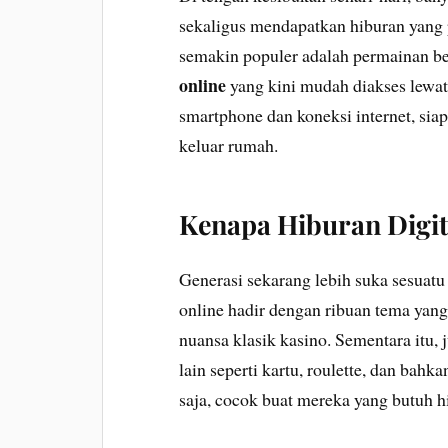
sekaligus mendapatkan hiburan yang p
semakin populer adalah permainan b
online
yang kini mudah diakses lewat
smartphone dan koneksi internet, sia
keluar rumah.
Kenapa Hiburan Digit
Generasi sekarang lebih suka sesuatu y
online hadir dengan ribuan tema yang
nuansa klasik kasino. Sementara itu,
lain seperti kartu, roulette, dan bahk
saja, cocok buat mereka yang butuh hi