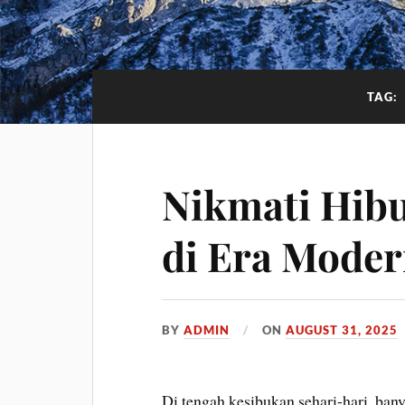
TAG:
Nikmati Hibu
di Era Mode
BY
ADMIN
ON
AUGUST 31, 2025
Di tengah kesibukan sehari-hari, ban