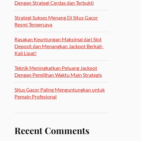
Dengan Strategi Cerdas dan Terbukti
Strategi Sukses Menang Di Situs Gacor
Resmi Terpercaya
Rasakan Keuntungan Maksimal dari Slot
Deposit dan Menangkan Jackpot Berkali-
Kali Lipat!
Teknik Meningkatkan Peluang Jackpot
Dengan Pemilihan Waktu Main Strategis
Situs Gacor Paling Menguntungkan untuk
Pemain Profesional
Recent Comments