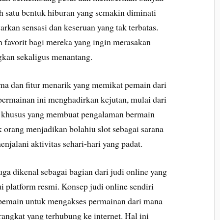
h satu bentuk hiburan yang semakin diminati
rkan sensasi dan keseruan yang tak terbatas.
n favorit bagi mereka yang ingin merasakan
kan sekaligus menantang.
ma dan fitur menarik yang memikat pemain dari
 permainan ini menghadirkan kejutan, mulai dari
r khusus yang membuat pengalaman bermain
k orang menjadikan bolahiu slot sebagai sarana
jalani aktivitas sehari-hari yang padat.
uga dikenal sebagai bagian dari judi online yang
i platform resmi. Konsep judi online sendiri
pemain untuk mengakses permainan dari mana
angkat yang terhubung ke internet. Hal ini