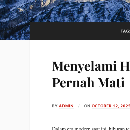
TAG
Menyelami H
Pernah Mati
BY
ADMIN
ON
OCTOBER 12, 202
Dalam era modern saat ini, hiburan 