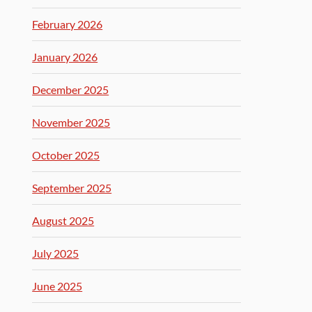
February 2026
January 2026
December 2025
November 2025
October 2025
September 2025
August 2025
July 2025
June 2025