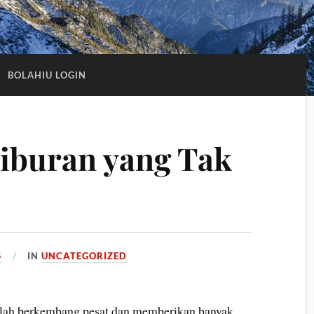
:
BOLAHIU LOGIN
iburan yang Tak
5
IN
UNCATEGORIZED
telah berkembang pesat dan memberikan banyak