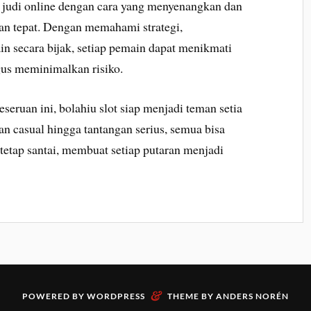
 judi online dengan cara yang menyenangkan dan
ihan tepat. Dengan memahami strategi,
n secara bijak, setiap pemain dapat menikmati
us meminimalkan risiko.
seruan ini, bolahiu slot siap menjadi teman setia
an casual hingga tantangan serius, semua bisa
tetap santai, membuat setiap putaran menjadi
&
POWERED BY
WORDPRESS
THEME BY
ANDERS NORÉN