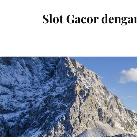
Slot Gacor denga