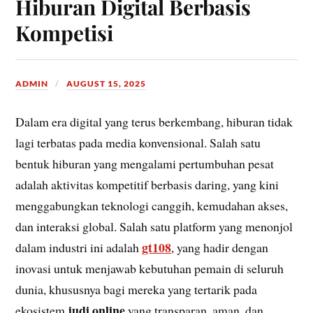
Hiburan Digital Berbasis
Kompetisi
ADMIN
AUGUST 15, 2025
Dalam era digital yang terus berkembang, hiburan tidak
lagi terbatas pada media konvensional. Salah satu
bentuk hiburan yang mengalami pertumbuhan pesat
adalah aktivitas kompetitif berbasis daring, yang kini
menggabungkan teknologi canggih, kemudahan akses,
dan interaksi global. Salah satu platform yang menonjol
gt108
dalam industri ini adalah
, yang hadir dengan
inovasi untuk menjawab kebutuhan pemain di seluruh
dunia, khususnya bagi mereka yang tertarik pada
judi online
ekosistem
yang transparan, aman, dan