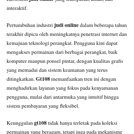
interaktif.
judi online
Pertumbuhan industri
dalam beberapa tahun
terakhir dipicu oleh meningkatnya penetrasi internet dan
kemajuan teknologi perangkat. Pengguna kini dapat
mengakses permainan dari berbagai perangkat, baik
komputer maupun ponsel pintar, dengan kualitas grafis
yang memadai dan sistem keamanan yang terus
Gt108
ditingkatkan.
memanfaatkan tren ini dengan
menghadirkan layanan yang fokus pada kenyamanan
pengguna, mulai dari antarmuka yang intuitif hingga
sistem pembayaran yang fleksibel.
gt108
Keunggulan
tidak hanya terletak pada koleksi
permainan yang beragam, tetapi juga pada mekanisme