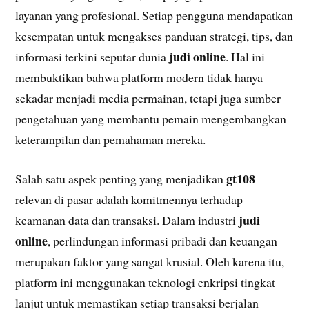
layanan yang profesional. Setiap pengguna mendapatkan
kesempatan untuk mengakses panduan strategi, tips, dan
judi online
informasi terkini seputar dunia
. Hal ini
membuktikan bahwa platform modern tidak hanya
sekadar menjadi media permainan, tetapi juga sumber
pengetahuan yang membantu pemain mengembangkan
keterampilan dan pemahaman mereka.
gt108
Salah satu aspek penting yang menjadikan
relevan di pasar adalah komitmennya terhadap
judi
keamanan data dan transaksi. Dalam industri
online
, perlindungan informasi pribadi dan keuangan
merupakan faktor yang sangat krusial. Oleh karena itu,
platform ini menggunakan teknologi enkripsi tingkat
lanjut untuk memastikan setiap transaksi berjalan