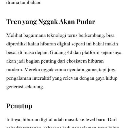
drama tambahan.
Tren yang Nggak Akan Pudar
Melihat bagaimana teknologi terus berkembang, bisa
diprediksi kalau hiburan digital seperti ini bakal makin
besar di masa depan. Gudang 4d dan platform sejenisnya
akan jadi bagian penting dari ekosistem hiburan
modern. Mereka nggak cuma nyediain game, tapi juga
pengalaman interaktif yang relevan dengan gaya hidup
generasi sekarang.
Penutup
Intinya, hiburan digital udah masuk ke level baru. Dari
sekadar tontonan, sekarang jadi pengalaman yang bikin