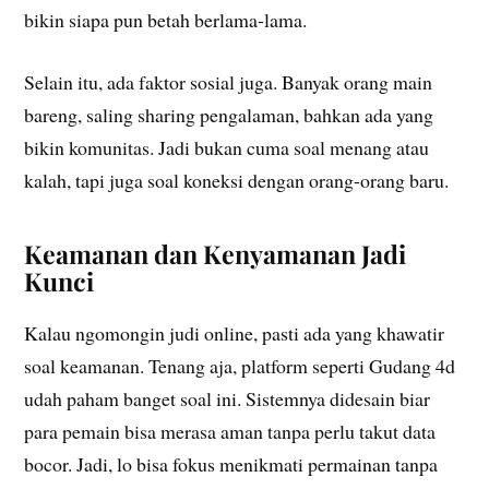
bikin siapa pun betah berlama-lama.
Selain itu, ada faktor sosial juga. Banyak orang main
bareng, saling sharing pengalaman, bahkan ada yang
bikin komunitas. Jadi bukan cuma soal menang atau
kalah, tapi juga soal koneksi dengan orang-orang baru.
Keamanan dan Kenyamanan Jadi
Kunci
Kalau ngomongin judi online, pasti ada yang khawatir
soal keamanan. Tenang aja, platform seperti Gudang 4d
udah paham banget soal ini. Sistemnya didesain biar
para pemain bisa merasa aman tanpa perlu takut data
bocor. Jadi, lo bisa fokus menikmati permainan tanpa