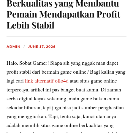
Berkualitas yang Membantu
Pemain Mendapatkan Profit
Lebih Stabil
ADMIN
JUNE 17, 2026
Halo, Sobat Gamer! Siapa sih yang nggak mau dapet
profit stabil dari bermain game online? Bagi kalian yang
lagi cari
link alternatif ollo4d
atau situs game online
terpercaya, artikel ini pas banget buat kamu. Di zaman
serba digital kayak sekarang, main game bukan cuma
sekadar hiburan, tapi juga bisa jadi sumber penghasilan
yang menggiurkan. Tapi, tentu saja, kunci utamanya
adalah memilih situs game online berkualitas yang