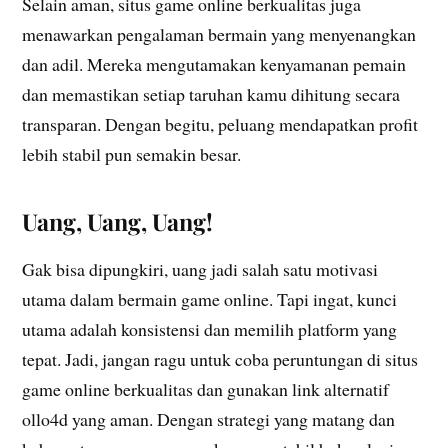
Selain aman, situs game online berkualitas juga
menawarkan pengalaman bermain yang menyenangkan
dan adil. Mereka mengutamakan kenyamanan pemain
dan memastikan setiap taruhan kamu dihitung secara
transparan. Dengan begitu, peluang mendapatkan profit
lebih stabil pun semakin besar.
Uang, Uang, Uang!
Gak bisa dipungkiri, uang jadi salah satu motivasi
utama dalam bermain game online. Tapi ingat, kunci
utama adalah konsistensi dan memilih platform yang
tepat. Jadi, jangan ragu untuk coba peruntungan di situs
game online berkualitas dan gunakan link alternatif
ollo4d yang aman. Dengan strategi yang matang dan