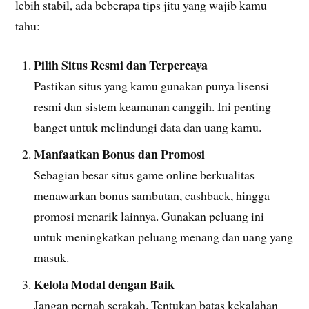
lebih stabil, ada beberapa tips jitu yang wajib kamu
tahu:
Pilih Situs Resmi dan Terpercaya
Pastikan situs yang kamu gunakan punya lisensi
resmi dan sistem keamanan canggih. Ini penting
banget untuk melindungi data dan uang kamu.
Manfaatkan Bonus dan Promosi
Sebagian besar situs game online berkualitas
menawarkan bonus sambutan, cashback, hingga
promosi menarik lainnya. Gunakan peluang ini
untuk meningkatkan peluang menang dan uang yang
masuk.
Kelola Modal dengan Baik
Jangan pernah serakah. Tentukan batas kekalahan