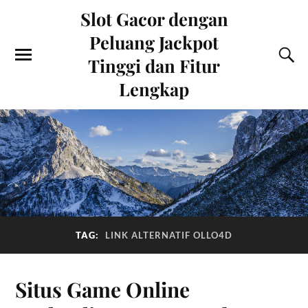
Slot Gacor dengan
Peluang Jackpot
Tinggi dan Fitur
Lengkap
TAG:
LINK ALTERNATIF OLLO4D
Situs Game Online