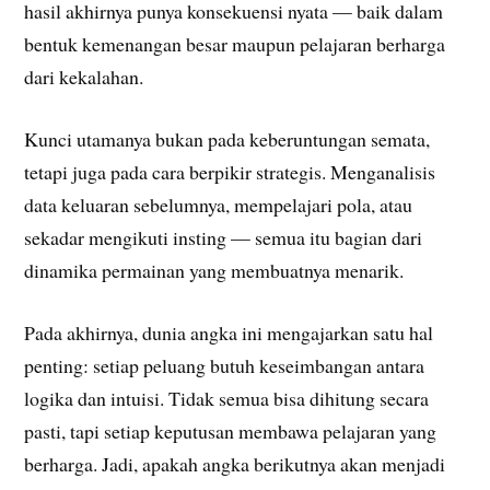
hasil akhirnya punya konsekuensi nyata — baik dalam
bentuk kemenangan besar maupun pelajaran berharga
dari kekalahan.
Kunci utamanya bukan pada keberuntungan semata,
tetapi juga pada cara berpikir strategis. Menganalisis
data keluaran sebelumnya, mempelajari pola, atau
sekadar mengikuti insting — semua itu bagian dari
dinamika permainan yang membuatnya menarik.
Pada akhirnya, dunia angka ini mengajarkan satu hal
penting: setiap peluang butuh keseimbangan antara
logika dan intuisi. Tidak semua bisa dihitung secara
pasti, tapi setiap keputusan membawa pelajaran yang
berharga. Jadi, apakah angka berikutnya akan menjadi