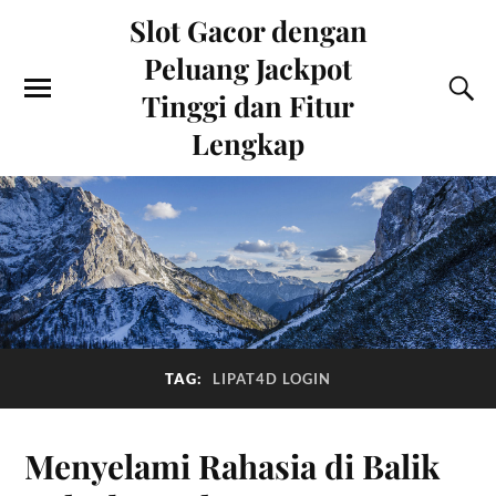
Slot Gacor dengan
Peluang Jackpot
Tinggi dan Fitur
Lengkap
TAG:
LIPAT4D LOGIN
Menyelami Rahasia di Balik