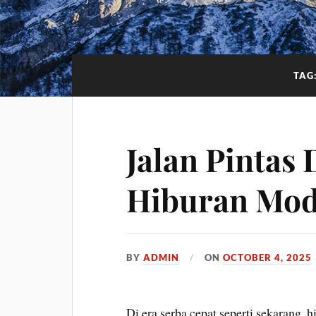
TAG
Jalan Pintas 
Hiburan Mo
BY
ADMIN
ON
OCTOBER 4, 2025
Di era serba cepat seperti sekarang, 