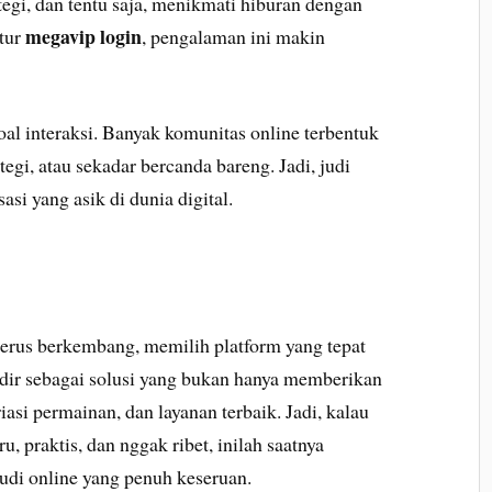
egi, dan tentu saja, menikmati hiburan dengan
megavip login
itur
, pengalaman ini makin
oal interaksi. Banyak komunitas online terbentuk
ategi, atau sekadar bercanda bareng. Jadi, judi
sasi yang asik di dunia digital.
terus berkembang, memilih platform yang tepat
dir sebagai solusi yang bukan hanya memberikan
asi permainan, dan layanan terbaik. Jadi, kalau
u, praktis, dan nggak ribet, inilah saatnya
udi online yang penuh keseruan.