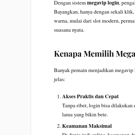
megavip login
Dengan sistem
, penga
Bayangkan, hanya dengan sekali klik
warna, mulai dari slot modern, perma
suasana nyata.
Kenapa Memilih Mega
Banyak pemain menjadikan megavip l
jelas:
Akses Praktis dan Cepat
Tanpa ribet, login bisa dilakuka
lama yang bikin bete.
Keamanan Maksimal
Di dunia judi online, keamanan da