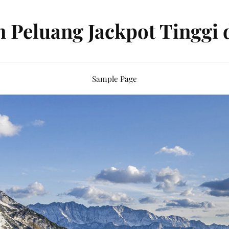
n Peluang Jackpot Tinggi 
Sample Page