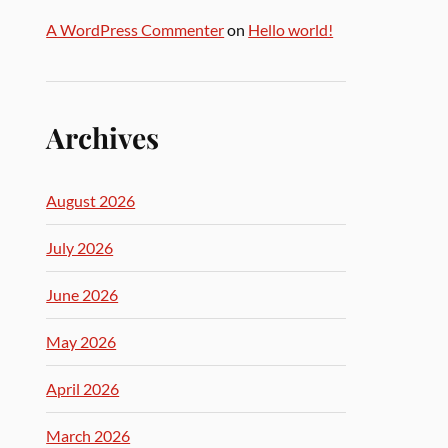
A WordPress Commenter
on
Hello world!
Archives
August 2026
July 2026
June 2026
May 2026
April 2026
March 2026