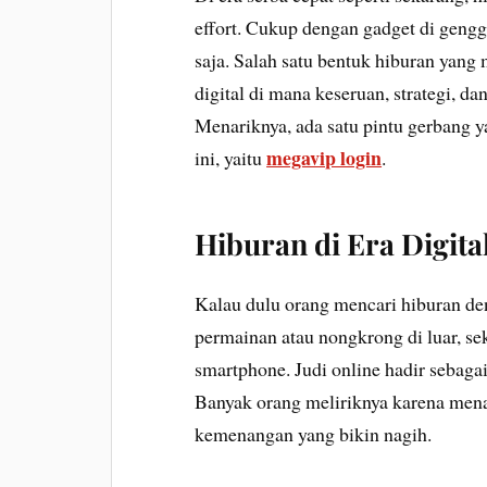
effort. Cukup dengan gadget di gengg
saja. Salah satu bentuk hiburan yan
digital di mana keseruan, strategi, d
Menariknya, ada satu pintu gerbang
megavip login
ini, yaitu
.
Hiburan di Era Digita
Kalau dulu orang mencari hiburan den
permainan atau nongkrong di luar, sek
smartphone. Judi online hadir sebagai 
Banyak orang meliriknya karena men
kemenangan yang bikin nagih.