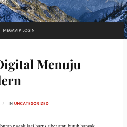
:
MEGAVIP LOGIN
Digital Menuju
dern
IN
UNCATEGORIZED
hiburan nggak lagi harus ribet atau butuh banyak