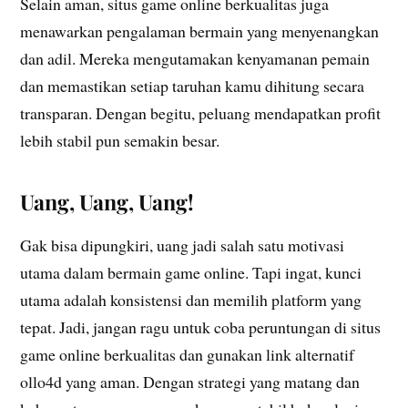
Selain aman, situs game online berkualitas juga
menawarkan pengalaman bermain yang menyenangkan
dan adil. Mereka mengutamakan kenyamanan pemain
dan memastikan setiap taruhan kamu dihitung secara
transparan. Dengan begitu, peluang mendapatkan profit
lebih stabil pun semakin besar.
Uang, Uang, Uang!
Gak bisa dipungkiri, uang jadi salah satu motivasi
utama dalam bermain game online. Tapi ingat, kunci
utama adalah konsistensi dan memilih platform yang
tepat. Jadi, jangan ragu untuk coba peruntungan di situs
game online berkualitas dan gunakan link alternatif
ollo4d yang aman. Dengan strategi yang matang dan