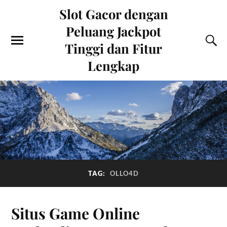
Slot Gacor dengan
Peluang Jackpot
Tinggi dan Fitur
Lengkap
TAG:
OLLO4D
Situs Game Online