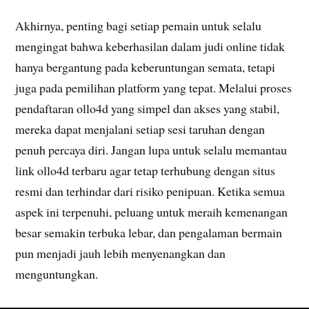
Akhirnya, penting bagi setiap pemain untuk selalu
mengingat bahwa keberhasilan dalam judi online tidak
hanya bergantung pada keberuntungan semata, tetapi
juga pada pemilihan platform yang tepat. Melalui proses
pendaftaran ollo4d yang simpel dan akses yang stabil,
mereka dapat menjalani setiap sesi taruhan dengan
penuh percaya diri. Jangan lupa untuk selalu memantau
link ollo4d terbaru agar tetap terhubung dengan situs
resmi dan terhindar dari risiko penipuan. Ketika semua
aspek ini terpenuhi, peluang untuk meraih kemenangan
besar semakin terbuka lebar, dan pengalaman bermain
pun menjadi jauh lebih menyenangkan dan
menguntungkan.