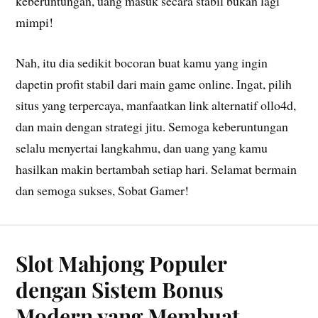
keberuntungan, uang masuk secara stabil bukan lagi
mimpi!
Nah, itu dia sedikit bocoran buat kamu yang ingin
dapetin profit stabil dari main game online. Ingat, pilih
situs yang terpercaya, manfaatkan link alternatif ollo4d,
dan main dengan strategi jitu. Semoga keberuntungan
selalu menyertai langkahmu, dan uang yang kamu
hasilkan makin bertambah setiap hari. Selamat bermain
dan semoga sukses, Sobat Gamer!
Slot Mahjong Populer
dengan Sistem Bonus
Modern yang Membuat