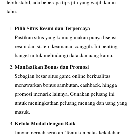
lebih stabil, ada beberapa tips jitu yang wajib kamu
tahu:
Pilih Situs Resmi dan Terpercaya
Pastikan situs yang kamu gunakan punya lisensi
resmi dan sistem keamanan canggih. Ini penting
banget untuk melindungi data dan uang kamu.
Manfaatkan Bonus dan Promosi
Sebagian besar situs game online berkualitas
menawarkan bonus sambutan, cashback, hingga
promosi menarik lainnya. Gunakan peluang ini
untuk meningkatkan peluang menang dan uang yang
masuk.
Kelola Modal dengan Baik
Jangan pernah serakah. Tentukan batas kekalahan