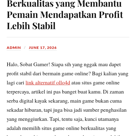
Berkualitas yang Membantu
Pemain Mendapatkan Profit
Lebih Stabil
ADMIN
JUNE 17, 2026
Halo, Sobat Gamer! Siapa sih yang nggak mau dapet
profit stabil dari bermain game online? Bagi kalian yang
lagi cari
link alternatif ollo4d
atau situs game online
terpercaya, artikel ini pas banget buat kamu. Di zaman
serba digital kayak sekarang, main game bukan cuma
sekadar hiburan, tapi juga bisa jadi sumber penghasilan
yang menggiurkan. Tapi, tentu saja, kunci utamanya
adalah memilih situs game online berkualitas yang