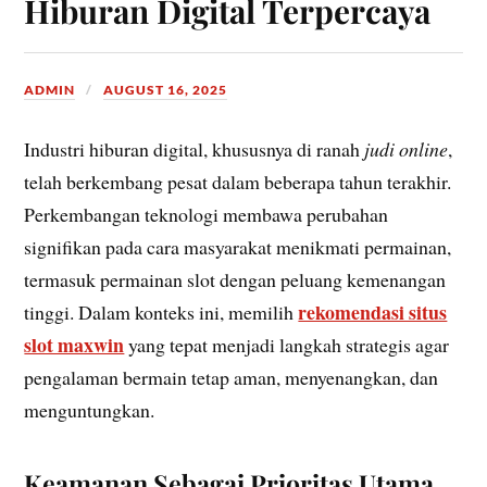
Hiburan Digital Terpercaya
ADMIN
AUGUST 16, 2025
Industri hiburan digital, khususnya di ranah
judi online
,
telah berkembang pesat dalam beberapa tahun terakhir.
Perkembangan teknologi membawa perubahan
signifikan pada cara masyarakat menikmati permainan,
termasuk permainan slot dengan peluang kemenangan
rekomendasi situs
tinggi. Dalam konteks ini, memilih
slot maxwin
yang tepat menjadi langkah strategis agar
pengalaman bermain tetap aman, menyenangkan, dan
menguntungkan.
Keamanan Sebagai Prioritas Utama