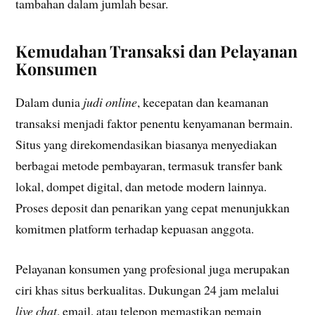
tambahan dalam jumlah besar.
Kemudahan Transaksi dan Pelayanan
Konsumen
Dalam dunia
judi online
, kecepatan dan keamanan
transaksi menjadi faktor penentu kenyamanan bermain.
Situs yang direkomendasikan biasanya menyediakan
berbagai metode pembayaran, termasuk transfer bank
lokal, dompet digital, dan metode modern lainnya.
Proses deposit dan penarikan yang cepat menunjukkan
komitmen platform terhadap kepuasan anggota.
Pelayanan konsumen yang profesional juga merupakan
ciri khas situs berkualitas. Dukungan 24 jam melalui
live chat
, email, atau telepon memastikan pemain