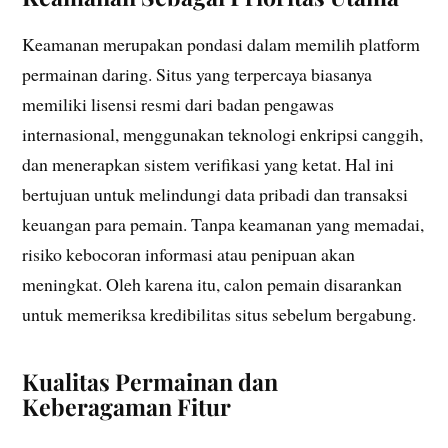
Keamanan merupakan pondasi dalam memilih platform
permainan daring. Situs yang terpercaya biasanya
memiliki lisensi resmi dari badan pengawas
internasional, menggunakan teknologi enkripsi canggih,
dan menerapkan sistem verifikasi yang ketat. Hal ini
bertujuan untuk melindungi data pribadi dan transaksi
keuangan para pemain. Tanpa keamanan yang memadai,
risiko kebocoran informasi atau penipuan akan
meningkat. Oleh karena itu, calon pemain disarankan
untuk memeriksa kredibilitas situs sebelum bergabung.
Kualitas Permainan dan
Keberagaman Fitur