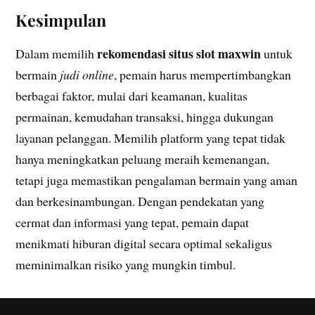
Kesimpulan
rekomendasi situs slot maxwin
Dalam memilih
untuk
bermain
judi online
, pemain harus mempertimbangkan
berbagai faktor, mulai dari keamanan, kualitas
permainan, kemudahan transaksi, hingga dukungan
layanan pelanggan. Memilih platform yang tepat tidak
hanya meningkatkan peluang meraih kemenangan,
tetapi juga memastikan pengalaman bermain yang aman
dan berkesinambungan. Dengan pendekatan yang
cermat dan informasi yang tepat, pemain dapat
menikmati hiburan digital secara optimal sekaligus
meminimalkan risiko yang mungkin timbul.