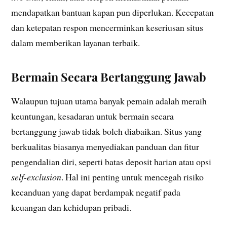
mendapatkan bantuan kapan pun diperlukan. Kecepatan
dan ketepatan respon mencerminkan keseriusan situs
dalam memberikan layanan terbaik.
Bermain Secara Bertanggung Jawab
Walaupun tujuan utama banyak pemain adalah meraih
keuntungan, kesadaran untuk bermain secara
bertanggung jawab tidak boleh diabaikan. Situs yang
berkualitas biasanya menyediakan panduan dan fitur
pengendalian diri, seperti batas deposit harian atau opsi
self-exclusion
. Hal ini penting untuk mencegah risiko
kecanduan yang dapat berdampak negatif pada
keuangan dan kehidupan pribadi.