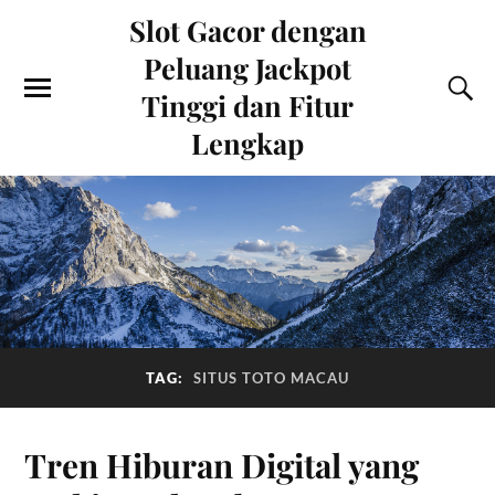
Slot Gacor dengan
Peluang Jackpot
Tinggi dan Fitur
Lengkap
TAG:
SITUS TOTO MACAU
Tren Hiburan Digital yang