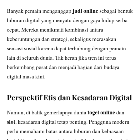
judi online
Banyak pemain menganggap
sebagai bentuk
hiburan digital yang menyatu dengan gaya hidup serba
cepat. Mereka menikmati kombinasi antara
keberuntungan dan strategi, sekaligus merasakan
sensasi sosial karena dapat terhubung dengan pemain
lain di seluruh dunia. Tak heran jika tren ini terus
berkembang pesat dan menjadi bagian dari budaya
digital masa kini.
Perspektif Etis dan Kesadaran Digital
togel online
Namun, di balik gemerlapnya dunia
dan
slot
, kesadaran digital tetap penting. Pengguna modern
perlu memahami batas antara hiburan dan kebiasaan