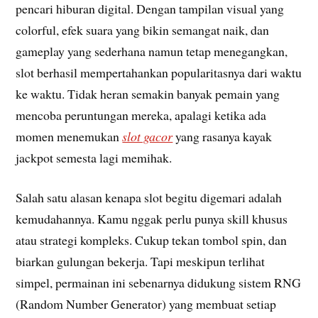
pencari hiburan digital. Dengan tampilan visual yang
colorful, efek suara yang bikin semangat naik, dan
gameplay yang sederhana namun tetap menegangkan,
slot berhasil mempertahankan popularitasnya dari waktu
ke waktu. Tidak heran semakin banyak pemain yang
mencoba peruntungan mereka, apalagi ketika ada
momen menemukan
slot gacor
yang rasanya kayak
jackpot semesta lagi memihak.
Salah satu alasan kenapa slot begitu digemari adalah
kemudahannya. Kamu nggak perlu punya skill khusus
atau strategi kompleks. Cukup tekan tombol spin, dan
biarkan gulungan bekerja. Tapi meskipun terlihat
simpel, permainan ini sebenarnya didukung sistem RNG
(Random Number Generator) yang membuat setiap