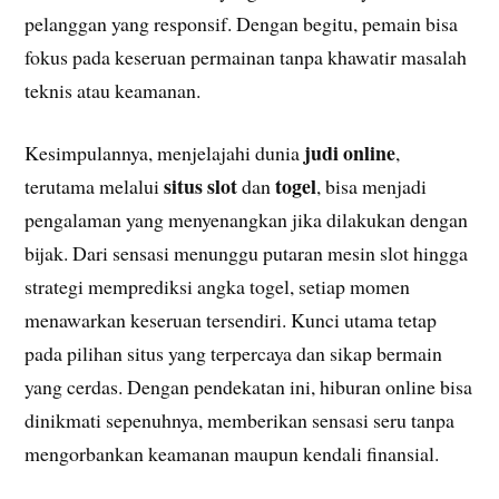
pelanggan yang responsif. Dengan begitu, pemain bisa
fokus pada keseruan permainan tanpa khawatir masalah
teknis atau keamanan.
judi online
Kesimpulannya, menjelajahi dunia
,
situs slot
togel
terutama melalui
dan
, bisa menjadi
pengalaman yang menyenangkan jika dilakukan dengan
bijak. Dari sensasi menunggu putaran mesin slot hingga
strategi memprediksi angka togel, setiap momen
menawarkan keseruan tersendiri. Kunci utama tetap
pada pilihan situs yang terpercaya dan sikap bermain
yang cerdas. Dengan pendekatan ini, hiburan online bisa
dinikmati sepenuhnya, memberikan sensasi seru tanpa
mengorbankan keamanan maupun kendali finansial.