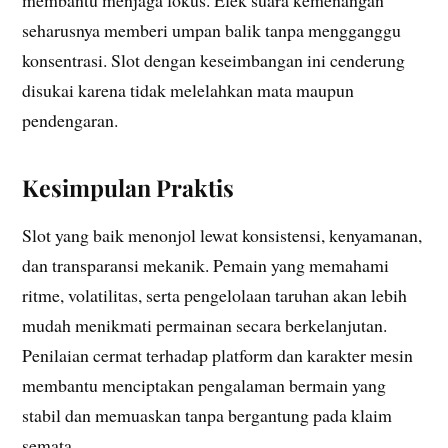
membantu menjaga fokus. Efek suara kemenangan
seharusnya memberi umpan balik tanpa mengganggu
konsentrasi. Slot dengan keseimbangan ini cenderung
disukai karena tidak melelahkan mata maupun
pendengaran.
Kesimpulan Praktis
Slot yang baik menonjol lewat konsistensi, kenyamanan,
dan transparansi mekanik. Pemain yang memahami
ritme, volatilitas, serta pengelolaan taruhan akan lebih
mudah menikmati permainan secara berkelanjutan.
Penilaian cermat terhadap platform dan karakter mesin
membantu menciptakan pengalaman bermain yang
stabil dan memuaskan tanpa bergantung pada klaim
semata.