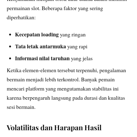
permainan slot. Beberapa faktor yang sering
diperhatikan:
Kecepatan loading
yang ringan
Tata letak antarmuka
yang rapi
Informasi nilai taruhan
yang jelas
Ketika elemen-elemen tersebut terpenuhi, pengalaman
bermain menjadi lebih terkontrol. Banyak pemain
mencari platform yang mengutamakan stabilitas ini
karena berpengaruh langsung pada durasi dan kualitas
sesi bermain.
Volatilitas dan Harapan Hasil