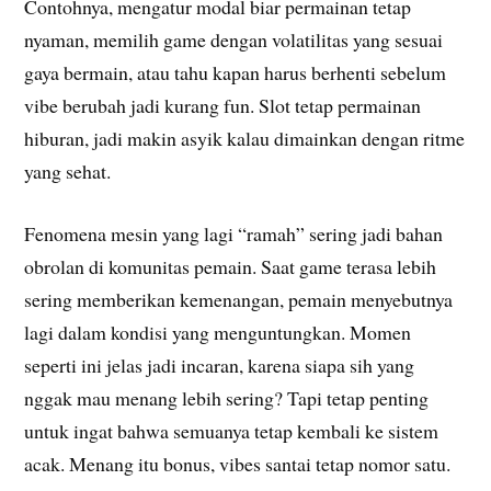
Contohnya, mengatur modal biar permainan tetap
nyaman, memilih game dengan volatilitas yang sesuai
gaya bermain, atau tahu kapan harus berhenti sebelum
vibe berubah jadi kurang fun. Slot tetap permainan
hiburan, jadi makin asyik kalau dimainkan dengan ritme
yang sehat.
Fenomena mesin yang lagi “ramah” sering jadi bahan
obrolan di komunitas pemain. Saat game terasa lebih
sering memberikan kemenangan, pemain menyebutnya
lagi dalam kondisi yang menguntungkan. Momen
seperti ini jelas jadi incaran, karena siapa sih yang
nggak mau menang lebih sering? Tapi tetap penting
untuk ingat bahwa semuanya tetap kembali ke sistem
acak. Menang itu bonus, vibes santai tetap nomor satu.