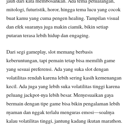
jauh dari kata membosankan. Ada tema petualangan,
mitologi, futuristik, horor, hingga tema lucu yang cocok
buat kamu yang cuma pengen healing. Tampilan visual
dan efek suaranya juga makin ciamik, bikin setiap
putaran terasa lebih hidup dan engaging.
Dari segi gameplay, slot memang berbasis
keberuntungan, tapi pemain tetap bisa memilih game
yang sesuai preferensi. Ada yang suka slot dengan
volatilitas rendah karena lebih sering kasih kemenangan
kecil. Ada juga yang lebih suka volatilitas tinggi karena
peluang jackpot-nya lebih besar. Menyesuaikan gaya
bermain dengan tipe game bisa bikin pengalaman lebih
nyaman dan nggak terlalu menguras emosi—soalnya
kalau volatilitas tinggi, jantung kadang ikutan marathon.