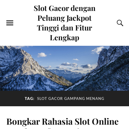
Slot Gacor dengan
Peluang Jackpot
Tinggi dan Fitur
Lengkap
TAG:
SLOT GACOR GAMPANG MENANG
Bongkar Rahasia Slot Online