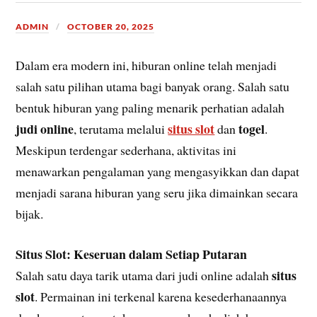
ADMIN
OCTOBER 20, 2025
Dalam era modern ini, hiburan online telah menjadi
salah satu pilihan utama bagi banyak orang. Salah satu
bentuk hiburan yang paling menarik perhatian adalah
judi online
situs slot
togel
, terutama melalui
dan
.
Meskipun terdengar sederhana, aktivitas ini
menawarkan pengalaman yang mengasyikkan dan dapat
menjadi sarana hiburan yang seru jika dimainkan secara
bijak.
Situs Slot: Keseruan dalam Setiap Putaran
situs
Salah satu daya tarik utama dari judi online adalah
slot
. Permainan ini terkenal karena kesederhanaannya