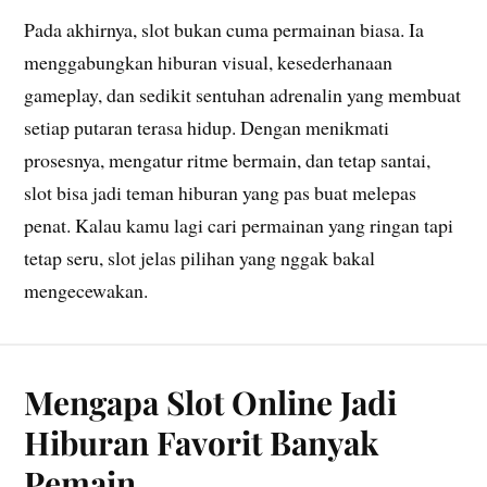
Pada akhirnya, slot bukan cuma permainan biasa. Ia
menggabungkan hiburan visual, kesederhanaan
gameplay, dan sedikit sentuhan adrenalin yang membuat
setiap putaran terasa hidup. Dengan menikmati
prosesnya, mengatur ritme bermain, dan tetap santai,
slot bisa jadi teman hiburan yang pas buat melepas
penat. Kalau kamu lagi cari permainan yang ringan tapi
tetap seru, slot jelas pilihan yang nggak bakal
mengecewakan.
Mengapa Slot Online Jadi
Hiburan Favorit Banyak
Pemain