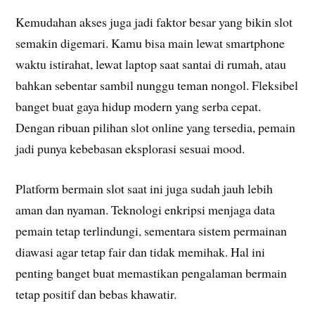
Kemudahan akses juga jadi faktor besar yang bikin slot
semakin digemari. Kamu bisa main lewat smartphone
waktu istirahat, lewat laptop saat santai di rumah, atau
bahkan sebentar sambil nunggu teman nongol. Fleksibel
banget buat gaya hidup modern yang serba cepat.
Dengan ribuan pilihan slot online yang tersedia, pemain
jadi punya kebebasan eksplorasi sesuai mood.
Platform bermain slot saat ini juga sudah jauh lebih
aman dan nyaman. Teknologi enkripsi menjaga data
pemain tetap terlindungi, sementara sistem permainan
diawasi agar tetap fair dan tidak memihak. Hal ini
penting banget buat memastikan pengalaman bermain
tetap positif dan bebas khawatir.