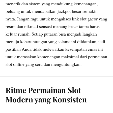
menarik dan sistem yang mendukung kemenangan,
peluang untuk mendapatkan jackpot besar semakin
nyata. Jangan ragu untuk mengakses link slot gacor yang
resmi dan nikmati sensasi menang besar tanpa harus
keluar rumah. Setiap putaran bisa menjadi langkah
menuju keberuntungan yang selama ini diidamkan, jadi
pastikan Anda tidak melewatkan kesempatan emas ini
untuk merasakan kemenangan maksimal dari permainan
slot online yang seru dan menguntungkan.
Ritme Permainan Slot
Modern yang Konsisten