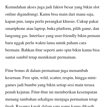
Kemudahan akses juga jadi faktor besar yang bikin slot
online digandrungi. Kamu bisa main dari mana saja,
kapan pun, tanpa perlu perangkat khusus. Cukup pakai
smartphone atau laptop, buka platform, pilih game, dan
langsung gas. Interface yang user-friendly bikin pemain
baru nggak perlu waktu lama untuk paham cara
bermain. Bahkan fitur seperti auto spin bikin kamu bisa
santai sambil tetap menikmati permainan.
Fitur bonus di dalam permainan juga menambah
keseruan. Free spin, wild, scatter, respin, hingga mini-
games jadi bumbu yang bikin setiap sesi main terasa
penuh kejutan. Fitur-fitur ini memberikan kesempatan
menang tambahan sekaligus menjaga permainan tetap
fresh. Rasanya kayak dalam satu game kamu dikasih