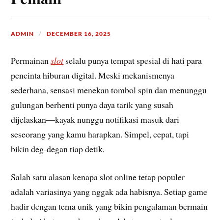
ADMIN
DECEMBER 16, 2025
Permainan
slot
selalu punya tempat spesial di hati para
pencinta hiburan digital. Meski mekanismenya
sederhana, sensasi menekan tombol spin dan menunggu
gulungan berhenti punya daya tarik yang susah
dijelaskan—kayak nunggu notifikasi masuk dari
seseorang yang kamu harapkan. Simpel, cepat, tapi
bikin deg-degan tiap detik.
Salah satu alasan kenapa slot online tetap populer
adalah variasinya yang nggak ada habisnya. Setiap game
hadir dengan tema unik yang bikin pengalaman bermain