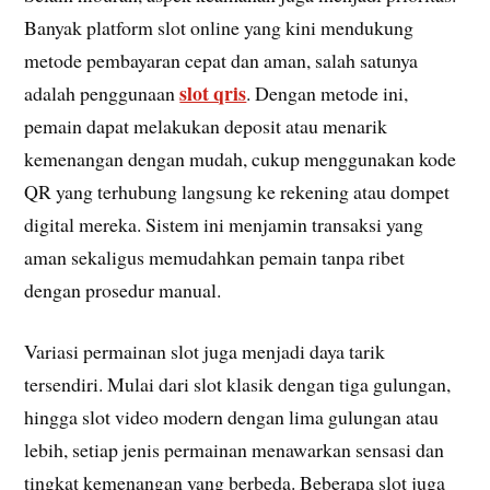
Banyak platform slot online yang kini mendukung
metode pembayaran cepat dan aman, salah satunya
slot qris
adalah penggunaan
. Dengan metode ini,
pemain dapat melakukan deposit atau menarik
kemenangan dengan mudah, cukup menggunakan kode
QR yang terhubung langsung ke rekening atau dompet
digital mereka. Sistem ini menjamin transaksi yang
aman sekaligus memudahkan pemain tanpa ribet
dengan prosedur manual.
Variasi permainan slot juga menjadi daya tarik
tersendiri. Mulai dari slot klasik dengan tiga gulungan,
hingga slot video modern dengan lima gulungan atau
lebih, setiap jenis permainan menawarkan sensasi dan
tingkat kemenangan yang berbeda. Beberapa slot juga