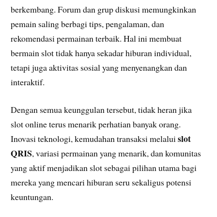
berkembang. Forum dan grup diskusi memungkinkan
pemain saling berbagi tips, pengalaman, dan
rekomendasi permainan terbaik. Hal ini membuat
bermain slot tidak hanya sekadar hiburan individual,
tetapi juga aktivitas sosial yang menyenangkan dan
interaktif.
Dengan semua keunggulan tersebut, tidak heran jika
slot online terus menarik perhatian banyak orang.
slot
Inovasi teknologi, kemudahan transaksi melalui
QRIS
, variasi permainan yang menarik, dan komunitas
yang aktif menjadikan slot sebagai pilihan utama bagi
mereka yang mencari hiburan seru sekaligus potensi
keuntungan.