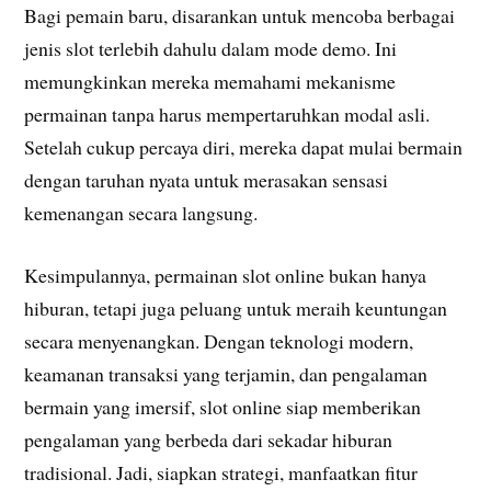
Bagi pemain baru, disarankan untuk mencoba berbagai
jenis slot terlebih dahulu dalam mode demo. Ini
memungkinkan mereka memahami mekanisme
permainan tanpa harus mempertaruhkan modal asli.
Setelah cukup percaya diri, mereka dapat mulai bermain
dengan taruhan nyata untuk merasakan sensasi
kemenangan secara langsung.
Kesimpulannya, permainan slot online bukan hanya
hiburan, tetapi juga peluang untuk meraih keuntungan
secara menyenangkan. Dengan teknologi modern,
keamanan transaksi yang terjamin, dan pengalaman
bermain yang imersif, slot online siap memberikan
pengalaman yang berbeda dari sekadar hiburan
tradisional. Jadi, siapkan strategi, manfaatkan fitur