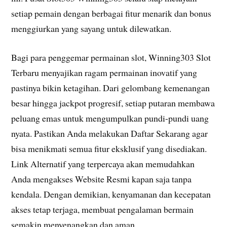
setiap pemain dengan berbagai fitur menarik dan bonus
menggiurkan yang sayang untuk dilewatkan.
Bagi para penggemar permainan slot, Winning303 Slot
Terbaru menyajikan ragam permainan inovatif yang
pastinya bikin ketagihan. Dari gelombang kemenangan
besar hingga jackpot progresif, setiap putaran membawa
peluang emas untuk mengumpulkan pundi-pundi uang
nyata. Pastikan Anda melakukan Daftar Sekarang agar
bisa menikmati semua fitur eksklusif yang disediakan.
Link Alternatif yang terpercaya akan memudahkan
Anda mengakses Website Resmi kapan saja tanpa
kendala. Dengan demikian, kenyamanan dan kecepatan
akses tetap terjaga, membuat pengalaman bermain
semakin menyenangkan dan aman.