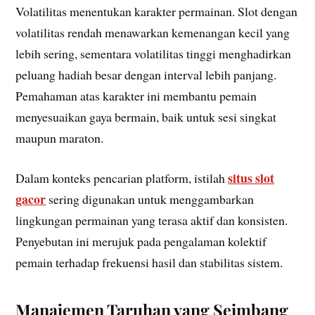
Volatilitas menentukan karakter permainan. Slot dengan
volatilitas rendah menawarkan kemenangan kecil yang
lebih sering, sementara volatilitas tinggi menghadirkan
peluang hadiah besar dengan interval lebih panjang.
Pemahaman atas karakter ini membantu pemain
menyesuaikan gaya bermain, baik untuk sesi singkat
maupun maraton.
situs slot
Dalam konteks pencarian platform, istilah
gacor
sering digunakan untuk menggambarkan
lingkungan permainan yang terasa aktif dan konsisten.
Penyebutan ini merujuk pada pengalaman kolektif
pemain terhadap frekuensi hasil dan stabilitas sistem.
Manajemen Taruhan yang Seimbang