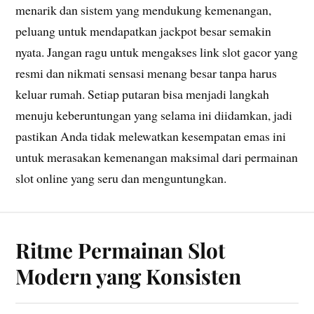
menarik dan sistem yang mendukung kemenangan,
peluang untuk mendapatkan jackpot besar semakin
nyata. Jangan ragu untuk mengakses link slot gacor yang
resmi dan nikmati sensasi menang besar tanpa harus
keluar rumah. Setiap putaran bisa menjadi langkah
menuju keberuntungan yang selama ini diidamkan, jadi
pastikan Anda tidak melewatkan kesempatan emas ini
untuk merasakan kemenangan maksimal dari permainan
slot online yang seru dan menguntungkan.
Ritme Permainan Slot
Modern yang Konsisten