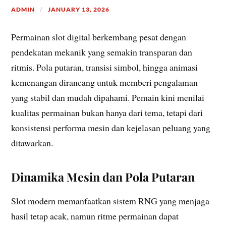
ADMIN
JANUARY 13, 2026
Permainan slot digital berkembang pesat dengan
pendekatan mekanik yang semakin transparan dan
ritmis. Pola putaran, transisi simbol, hingga animasi
kemenangan dirancang untuk memberi pengalaman
yang stabil dan mudah dipahami. Pemain kini menilai
kualitas permainan bukan hanya dari tema, tetapi dari
konsistensi performa mesin dan kejelasan peluang yang
ditawarkan.
Dinamika Mesin dan Pola Putaran
Slot modern memanfaatkan sistem RNG yang menjaga
hasil tetap acak, namun ritme permainan dapat