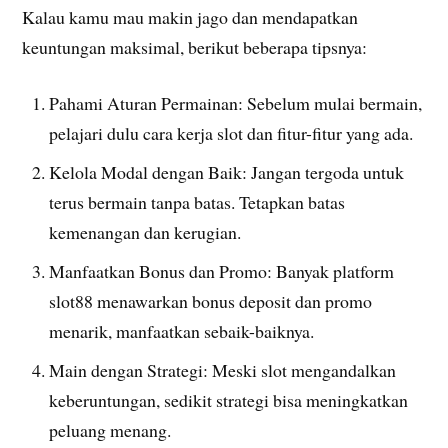
Kalau kamu mau makin jago dan mendapatkan
keuntungan maksimal, berikut beberapa tipsnya:
Pahami Aturan Permainan: Sebelum mulai bermain,
pelajari dulu cara kerja slot dan fitur-fitur yang ada.
Kelola Modal dengan Baik: Jangan tergoda untuk
terus bermain tanpa batas. Tetapkan batas
kemenangan dan kerugian.
Manfaatkan Bonus dan Promo: Banyak platform
slot88 menawarkan bonus deposit dan promo
menarik, manfaatkan sebaik-baiknya.
Main dengan Strategi: Meski slot mengandalkan
keberuntungan, sedikit strategi bisa meningkatkan
peluang menang.