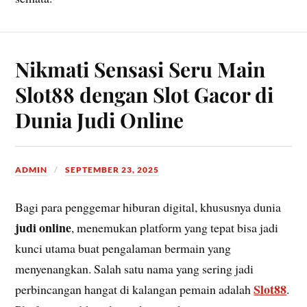
Nikmati Sensasi Seru Main
Slot88 dengan Slot Gacor di
Dunia Judi Online
ADMIN
SEPTEMBER 23, 2025
Bagi para penggemar hiburan digital, khususnya dunia
judi online
, menemukan platform yang tepat bisa jadi
kunci utama buat pengalaman bermain yang
menyenangkan. Salah satu nama yang sering jadi
Slot88
perbincangan hangat di kalangan pemain adalah
.