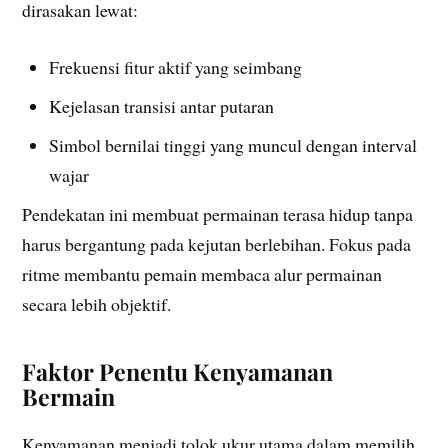
dirasakan lewat:
Frekuensi fitur aktif yang seimbang
Kejelasan transisi antar putaran
Simbol bernilai tinggi yang muncul dengan interval
wajar
Pendekatan ini membuat permainan terasa hidup tanpa
harus bergantung pada kejutan berlebihan. Fokus pada
ritme membantu pemain membaca alur permainan
secara lebih objektif.
Faktor Penentu Kenyamanan
Bermain
Kenyamanan menjadi tolok ukur utama dalam memilih