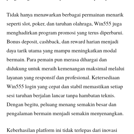
Tidak hanya menawarkan berbagai permainan menarik
seperti slot, poker, dan taruhan olahraga, Win555 juga
menghadirkan program promosi yang terus diperbarui.
Bonus deposit, cashback, dan reward harian menjadi
daya tarik utama yang mampu meningkatkan modal
bermain. Para pemain pun merasa dihargai dan
didukung untuk meraih kemenangan maksimal melalui
layanan yang responsif dan profesional. Ketersediaan
Win555 login yang cepat dan stabil memastikan setiap
sesi taruhan berjalan lancar tanpa hambatan teknis.
Dengan begitu, peluang menang semakin besar dan
pengalaman bermain menjadi semakin menyenangkan.
Keberhasilan platform ini tidak terlepas dari inovasi