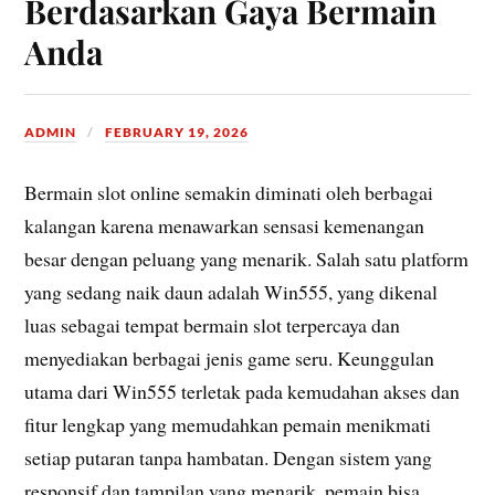
Berdasarkan Gaya Bermain
Anda
ADMIN
FEBRUARY 19, 2026
Bermain slot online semakin diminati oleh berbagai
kalangan karena menawarkan sensasi kemenangan
besar dengan peluang yang menarik. Salah satu platform
yang sedang naik daun adalah Win555, yang dikenal
luas sebagai tempat bermain slot terpercaya dan
menyediakan berbagai jenis game seru. Keunggulan
utama dari Win555 terletak pada kemudahan akses dan
fitur lengkap yang memudahkan pemain menikmati
setiap putaran tanpa hambatan. Dengan sistem yang
responsif dan tampilan yang menarik, pemain bisa