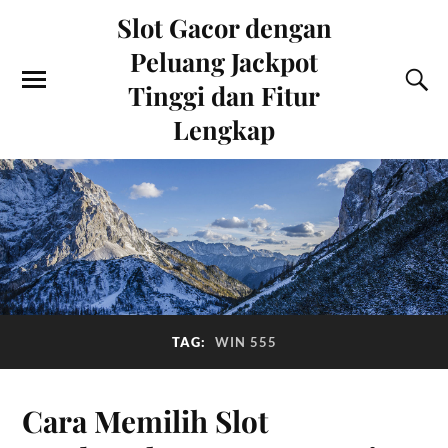
Slot Gacor dengan
Peluang Jackpot
Tinggi dan Fitur
Lengkap
TAG:
WIN 555
Cara Memilih Slot