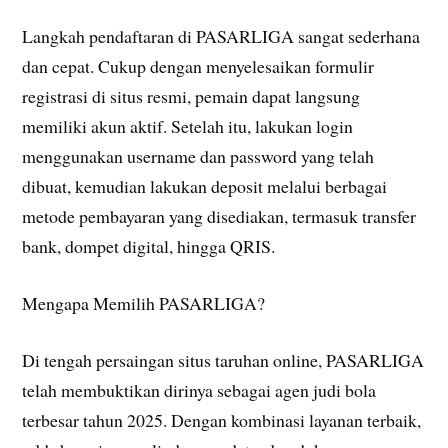
Langkah pendaftaran di PASARLIGA sangat sederhana
dan cepat. Cukup dengan menyelesaikan formulir
registrasi di situs resmi, pemain dapat langsung
memiliki akun aktif. Setelah itu, lakukan login
menggunakan username dan password yang telah
dibuat, kemudian lakukan deposit melalui berbagai
metode pembayaran yang disediakan, termasuk transfer
bank, dompet digital, hingga QRIS.
Mengapa Memilih PASARLIGA?
Di tengah persaingan situs taruhan online, PASARLIGA
telah membuktikan dirinya sebagai agen judi bola
terbesar tahun 2025. Dengan kombinasi layanan terbaik,