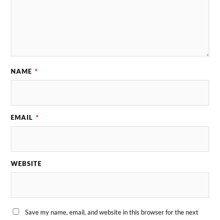
NAME
*
EMAIL
*
WEBSITE
Save my name, email, and website in this browser for the next