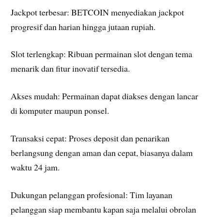
Jackpot terbesar: BETCOIN menyediakan jackpot
progresif dan harian hingga jutaan rupiah.
Slot terlengkap: Ribuan permainan slot dengan tema
menarik dan fitur inovatif tersedia.
Akses mudah: Permainan dapat diakses dengan lancar
di komputer maupun ponsel.
Transaksi cepat: Proses deposit dan penarikan
berlangsung dengan aman dan cepat, biasanya dalam
waktu 24 jam.
Dukungan pelanggan profesional: Tim layanan
pelanggan siap membantu kapan saja melalui obrolan