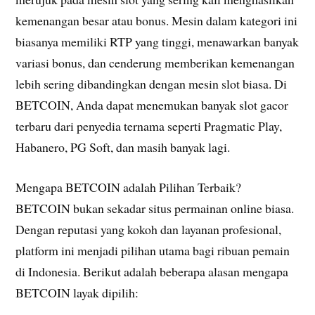
kemenangan besar atau bonus. Mesin dalam kategori ini
biasanya memiliki RTP yang tinggi, menawarkan banyak
variasi bonus, dan cenderung memberikan kemenangan
lebih sering dibandingkan dengan mesin slot biasa. Di
BETCOIN, Anda dapat menemukan banyak slot gacor
terbaru dari penyedia ternama seperti Pragmatic Play,
Habanero, PG Soft, dan masih banyak lagi.
Mengapa BETCOIN adalah Pilihan Terbaik?
BETCOIN bukan sekadar situs permainan online biasa.
Dengan reputasi yang kokoh dan layanan profesional,
platform ini menjadi pilihan utama bagi ribuan pemain
di Indonesia. Berikut adalah beberapa alasan mengapa
BETCOIN layak dipilih: