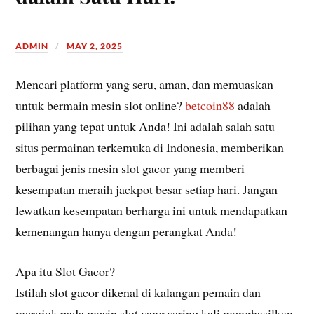
ADMIN
MAY 2, 2025
Mencari platform yang seru, aman, dan memuaskan
untuk bermain mesin slot online?
betcoin88
adalah
pilihan yang tepat untuk Anda! Ini adalah salah satu
situs permainan terkemuka di Indonesia, memberikan
berbagai jenis mesin slot gacor yang memberi
kesempatan meraih jackpot besar setiap hari. Jangan
lewatkan kesempatan berharga ini untuk mendapatkan
kemenangan hanya dengan perangkat Anda!
Apa itu Slot Gacor?
Istilah slot gacor dikenal di kalangan pemain dan
merujuk pada mesin slot yang sering kali menghasilkan