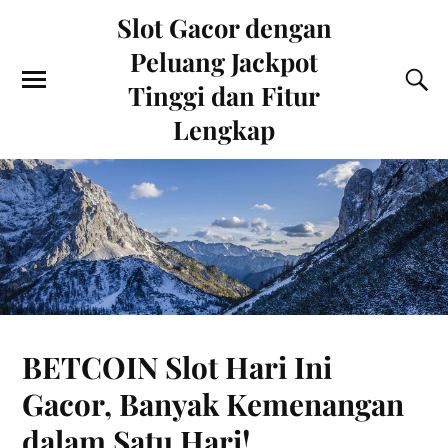
Slot Gacor dengan
Peluang Jackpot
Tinggi dan Fitur
Lengkap
BETCOIN Slot Hari Ini
Gacor, Banyak Kemenangan
dalam Satu Hari!