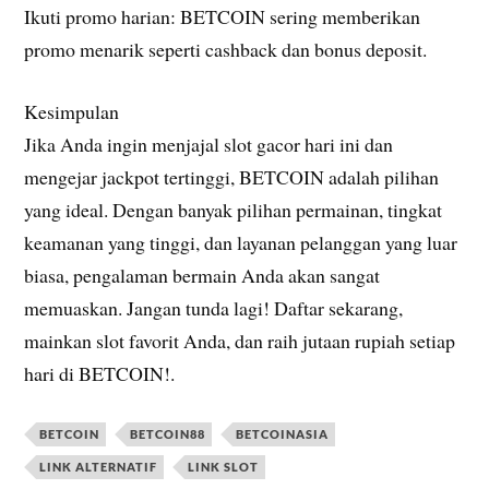
Ikuti promo harian: BETCOIN sering memberikan
promo menarik seperti cashback dan bonus deposit.
Kesimpulan
Jika Anda ingin menjajal slot gacor hari ini dan
mengejar jackpot tertinggi, BETCOIN adalah pilihan
yang ideal. Dengan banyak pilihan permainan, tingkat
keamanan yang tinggi, dan layanan pelanggan yang luar
biasa, pengalaman bermain Anda akan sangat
memuaskan. Jangan tunda lagi! Daftar sekarang,
mainkan slot favorit Anda, dan raih jutaan rupiah setiap
hari di BETCOIN!.
BETCOIN
BETCOIN88
BETCOINASIA
LINK ALTERNATIF
LINK SLOT