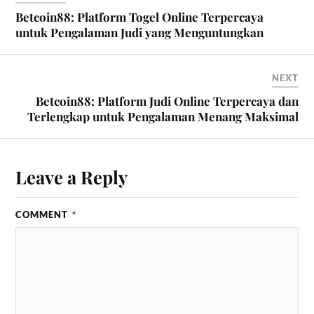
Betcoin88: Platform Togel Online Terpercaya
untuk Pengalaman Judi yang Menguntungkan
NEXT
Betcoin88: Platform Judi Online Terpercaya dan
Terlengkap untuk Pengalaman Menang Maksimal
Leave a Reply
COMMENT
*