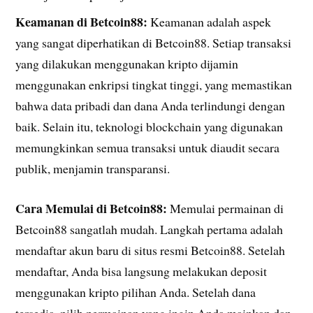
Keamanan di Betcoin88:
Keamanan adalah aspek
yang sangat diperhatikan di Betcoin88. Setiap transaksi
yang dilakukan menggunakan kripto dijamin
menggunakan enkripsi tingkat tinggi, yang memastikan
bahwa data pribadi dan dana Anda terlindungi dengan
baik. Selain itu, teknologi blockchain yang digunakan
memungkinkan semua transaksi untuk diaudit secara
publik, menjamin transparansi.
Cara Memulai di Betcoin88:
Memulai permainan di
Betcoin88 sangatlah mudah. Langkah pertama adalah
mendaftar akun baru di situs resmi Betcoin88. Setelah
mendaftar, Anda bisa langsung melakukan deposit
menggunakan kripto pilihan Anda. Setelah dana
tersedia, pilih permainan yang ingin Anda mainkan dan