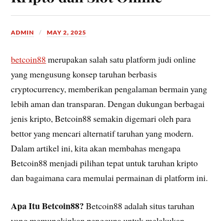
ADMIN
MAY 2, 2025
betcoin88
merupakan salah satu platform judi online
yang mengusung konsep taruhan berbasis
cryptocurrency, memberikan pengalaman bermain yang
lebih aman dan transparan. Dengan dukungan berbagai
jenis kripto, Betcoin88 semakin digemari oleh para
bettor yang mencari alternatif taruhan yang modern.
Dalam artikel ini, kita akan membahas mengapa
Betcoin88 menjadi pilihan tepat untuk taruhan kripto
dan bagaimana cara memulai permainan di platform ini.
Apa Itu Betcoin88?
Betcoin88 adalah situs taruhan
yang memungkinkan pengguna untuk melakukan