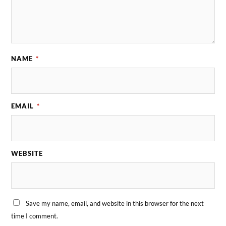
NAME
*
EMAIL
*
WEBSITE
Save my name, email, and website in this browser for the next
time I comment.