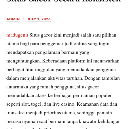
ADMIN
JULY 1, 2026
madugenit
Situs gacor kini menjadi salah satu pilihan
utama bagi para penggemar judi online yang ingin
mendapatkan pengalaman bermain yang
menguntungkan. Keberadaan platform ini menawarkan
berbagai fitur unggulan yang memudahkan pengguna
dalam menjalankan aktivitas taruhan. Dengan tampilan
antarmuka yang ramah pengguna, situs gacor
memudahkan akses ke berbagai permainan populer
seperti slot, togel, dan live casino. Keamanan data dan
transaksi menjadi prioritas utama, sehingga pemain
merasa nyaman saat bermain tanpa khawatir kehilangan