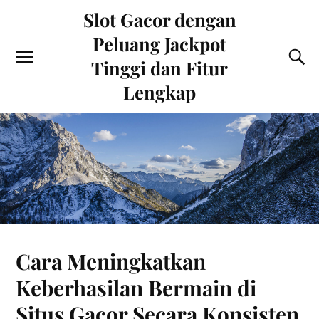
Slot Gacor dengan
Peluang Jackpot
Tinggi dan Fitur
Lengkap
Cara Meningkatkan
Keberhasilan Bermain di
Situs Gacor Secara Konsisten