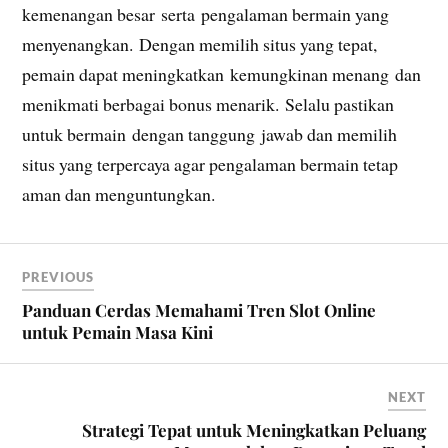
kemenangan besar serta pengalaman bermain yang
menyenangkan. Dengan memilih situs yang tepat,
pemain dapat meningkatkan kemungkinan menang dan
menikmati berbagai bonus menarik. Selalu pastikan
untuk bermain dengan tanggung jawab dan memilih
situs yang terpercaya agar pengalaman bermain tetap
aman dan menguntungkan.
PREVIOUS
Panduan Cerdas Memahami Tren Slot Online
untuk Pemain Masa Kini
NEXT
Strategi Tepat untuk Meningkatkan Peluang