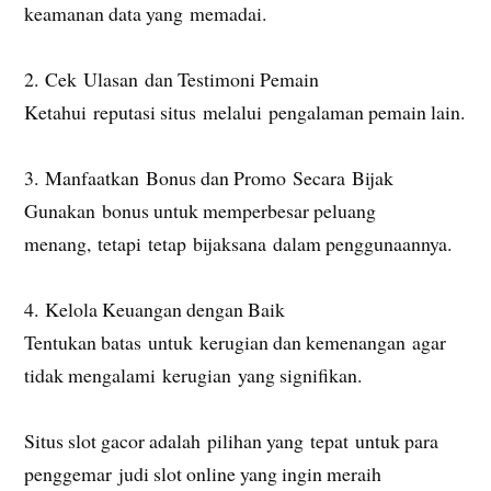
keamanan data yang memadai.
2. Cek Ulasan dan Testimoni Pemain
Ketahui reputasi situs melalui pengalaman pemain lain.
3. Manfaatkan Bonus dan Promo Secara Bijak
Gunakan bonus untuk memperbesar peluang
menang, tetapi tetap bijaksana dalam penggunaannya.
4. Kelola Keuangan dengan Baik
Tentukan batas untuk kerugian dan kemenangan agar
tidak mengalami kerugian yang signifikan.
Situs slot gacor adalah pilihan yang tepat untuk para
penggemar judi slot online yang ingin meraih