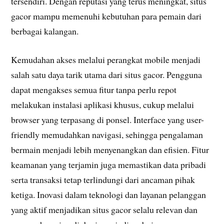
tersendiri. Dengan reputasi yang terus meningkat, situs
gacor mampu memenuhi kebutuhan para pemain dari
berbagai kalangan.
Kemudahan akses melalui perangkat mobile menjadi
salah satu daya tarik utama dari situs gacor. Pengguna
dapat mengakses semua fitur tanpa perlu repot
melakukan instalasi aplikasi khusus, cukup melalui
browser yang terpasang di ponsel. Interface yang user-
friendly memudahkan navigasi, sehingga pengalaman
bermain menjadi lebih menyenangkan dan efisien. Fitur
keamanan yang terjamin juga memastikan data pribadi
serta transaksi tetap terlindungi dari ancaman pihak
ketiga. Inovasi dalam teknologi dan layanan pelanggan
yang aktif menjadikan situs gacor selalu relevan dan