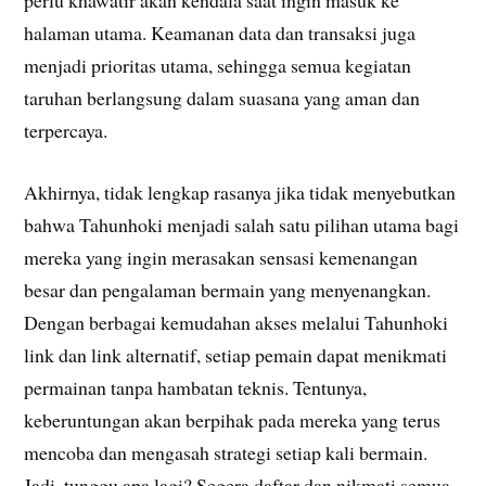
halaman utama. Keamanan data dan transaksi juga
menjadi prioritas utama, sehingga semua kegiatan
taruhan berlangsung dalam suasana yang aman dan
terpercaya.
Akhirnya, tidak lengkap rasanya jika tidak menyebutkan
bahwa Tahunhoki menjadi salah satu pilihan utama bagi
mereka yang ingin merasakan sensasi kemenangan
besar dan pengalaman bermain yang menyenangkan.
Dengan berbagai kemudahan akses melalui Tahunhoki
link dan link alternatif, setiap pemain dapat menikmati
permainan tanpa hambatan teknis. Tentunya,
keberuntungan akan berpihak pada mereka yang terus
mencoba dan mengasah strategi setiap kali bermain.
Jadi, tunggu apa lagi? Segera daftar dan nikmati semua