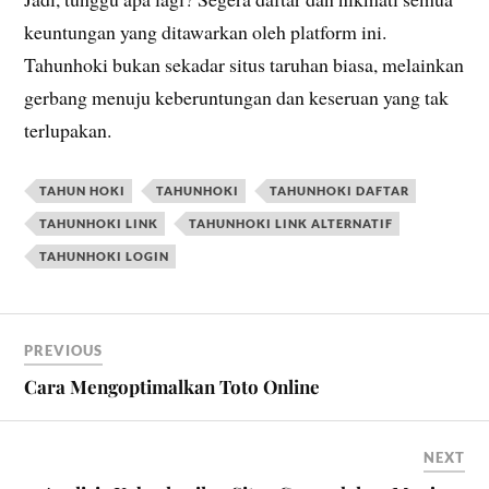
keuntungan yang ditawarkan oleh platform ini.
Tahunhoki bukan sekadar situs taruhan biasa, melainkan
gerbang menuju keberuntungan dan keseruan yang tak
terlupakan.
TAHUN HOKI
TAHUNHOKI
TAHUNHOKI DAFTAR
TAHUNHOKI LINK
TAHUNHOKI LINK ALTERNATIF
TAHUNHOKI LOGIN
PREVIOUS
Cara Mengoptimalkan Toto Online
NEXT