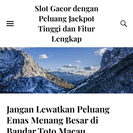
Slot Gacor dengan
Peluang Jackpot
Tinggi dan Fitur
Lengkap
Jangan Lewatkan Peluang
Emas Menang Besar di
Bandar Toto Macau