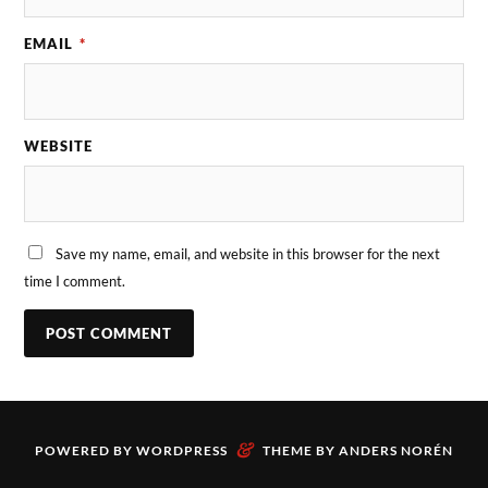
EMAIL
*
WEBSITE
Save my name, email, and website in this browser for the next
time I comment.
&
POWERED BY
WORDPRESS
THEME BY
ANDERS NORÉN