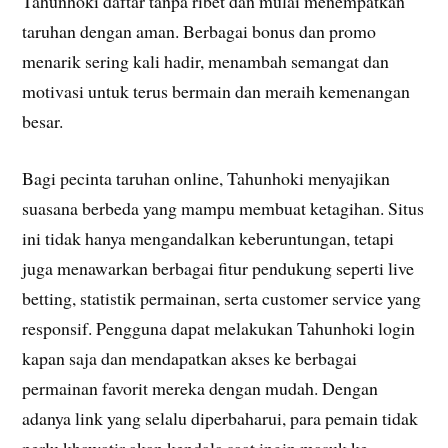
Tahunhoki daftar tanpa ribet dan mulai menempatkan
taruhan dengan aman. Berbagai bonus dan promo
menarik sering kali hadir, menambah semangat dan
motivasi untuk terus bermain dan meraih kemenangan
besar.
Bagi pecinta taruhan online, Tahunhoki menyajikan
suasana berbeda yang mampu membuat ketagihan. Situs
ini tidak hanya mengandalkan keberuntungan, tetapi
juga menawarkan berbagai fitur pendukung seperti live
betting, statistik permainan, serta customer service yang
responsif. Pengguna dapat melakukan Tahunhoki login
kapan saja dan mendapatkan akses ke berbagai
permainan favorit mereka dengan mudah. Dengan
adanya link yang selalu diperbaharui, para pemain tidak
perlu khawatir akan kendala saat ingin masuk ke