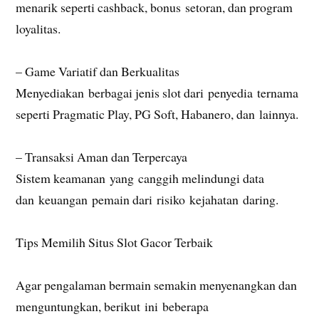
menarik seperti cashback, bonus setoran, dan program
loyalitas.
– Game Variatif dan Berkualitas
Menyediakan berbagai jenis slot dari penyedia ternama
seperti Pragmatic Play, PG Soft, Habanero, dan lainnya.
– Transaksi Aman dan Terpercaya
Sistem keamanan yang canggih melindungi data
dan keuangan pemain dari risiko kejahatan daring.
Tips Memilih Situs Slot Gacor Terbaik
Agar pengalaman bermain semakin menyenangkan dan
menguntungkan, berikut ini beberapa