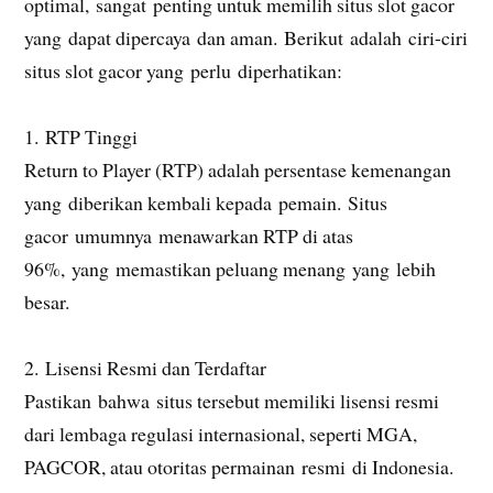
optimal, sangat penting untuk memilih situs slot gacor
yang dapat dipercaya dan aman. Berikut adalah ciri-ciri
situs slot gacor yang perlu diperhatikan:
1. RTP Tinggi
Return to Player (RTP) adalah persentase kemenangan
yang diberikan kembali kepada pemain. Situs
gacor umumnya menawarkan RTP di atas
96%, yang memastikan peluang menang yang lebih
besar.
2. Lisensi Resmi dan Terdaftar
Pastikan bahwa situs tersebut memiliki lisensi resmi
dari lembaga regulasi internasional, seperti MGA,
PAGCOR, atau otoritas permainan resmi di Indonesia.