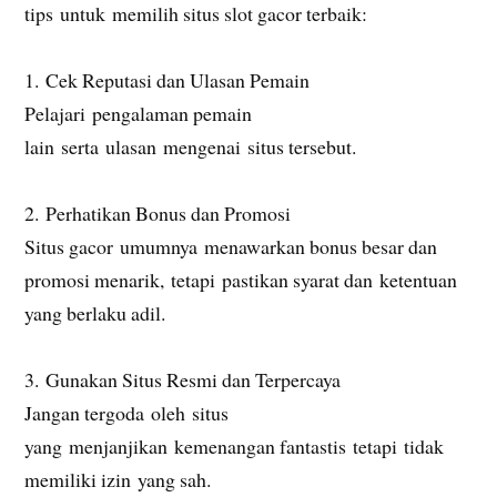
tips untuk memilih situs slot gacor terbaik:
1. Cek Reputasi dan Ulasan Pemain
Pelajari pengalaman pemain
lain serta ulasan mengenai situs tersebut.
2. Perhatikan Bonus dan Promosi
Situs gacor umumnya menawarkan bonus besar dan
promosi menarik, tetapi pastikan syarat dan ketentuan
yang berlaku adil.
3. Gunakan Situs Resmi dan Terpercaya
Jangan tergoda oleh situs
yang menjanjikan kemenangan fantastis tetapi tidak
memiliki izin yang sah.