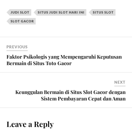
JUDI SLOT
SITUS JUDI SLOT HARI INI
SITUS SLOT
SLOT GACOR
PREVIOUS
Faktor Psikologis yang Mempengaruhi Keputusan
Bermain di Situs Toto Gacor
NEXT
Keunggulan Bermain di Situs Slot Gacor dengan
Sistem Pembayaran Cepat dan Aman
Leave a Reply