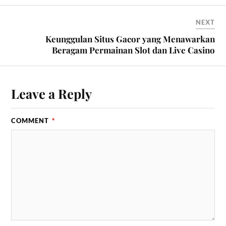
NEXT
Keunggulan Situs Gacor yang Menawarkan
Beragam Permainan Slot dan Live Casino
Leave a Reply
COMMENT
*