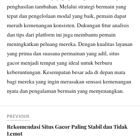
penghasilan tambahan. Melalui strategi bermain yang
tepat dan pengelolaan modal yang baik, pemain dapat
meraih kemenangan konsisten. Dukungan fitur analisis
dan tips dari platform ini juga membantu pemain
meningkatkan peluang mereka. Dengan kualitas layanan
yang prima dan suasana permainan yang adil, situs
gacor menjadi tempat yang ideal untuk berburu
keberuntungan. Kesempatan besar ada di depan mata
bagi mereka yang ingin merasakan sensasi kemenangan
nyata dan pengalaman bermain yang menyenangkan.
PREVIOUS
Rekomendasi Situs Gacor Paling Stabil dan Tidak
Lemot