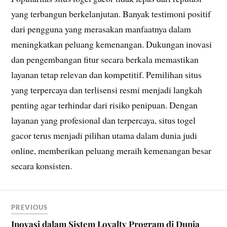
yang terbangun berkelanjutan. Banyak testimoni positif
dari pengguna yang merasakan manfaatnya dalam
meningkatkan peluang kemenangan. Dukungan inovasi
dan pengembangan fitur secara berkala memastikan
layanan tetap relevan dan kompetitif. Pemilihan situs
yang terpercaya dan terlisensi resmi menjadi langkah
penting agar terhindar dari risiko penipuan. Dengan
layanan yang profesional dan terpercaya, situs togel
gacor terus menjadi pilihan utama dalam dunia judi
online, memberikan peluang meraih kemenangan besar
secara konsisten.
PREVIOUS
Inovasi dalam Sistem Loyalty Program di Dunia