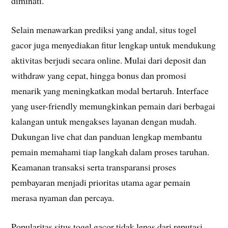
diminati.
Selain menawarkan prediksi yang andal, situs togel
gacor juga menyediakan fitur lengkap untuk mendukung
aktivitas berjudi secara online. Mulai dari deposit dan
withdraw yang cepat, hingga bonus dan promosi
menarik yang meningkatkan modal bertaruh. Interface
yang user-friendly memungkinkan pemain dari berbagai
kalangan untuk mengakses layanan dengan mudah.
Dukungan live chat dan panduan lengkap membantu
pemain memahami tiap langkah dalam proses taruhan.
Keamanan transaksi serta transparansi proses
pembayaran menjadi prioritas utama agar pemain
merasa nyaman dan percaya.
Popularitas situs togel gacor tidak lepas dari reputasi