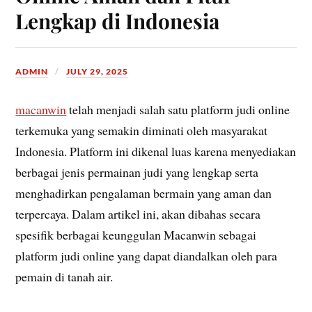
Lengkap di Indonesia
ADMIN
JULY 29, 2025
macanwin
telah menjadi salah satu platform judi online
terkemuka yang semakin diminati oleh masyarakat
Indonesia. Platform ini dikenal luas karena menyediakan
berbagai jenis permainan judi yang lengkap serta
menghadirkan pengalaman bermain yang aman dan
terpercaya. Dalam artikel ini, akan dibahas secara
spesifik berbagai keunggulan Macanwin sebagai
platform judi online yang dapat diandalkan oleh para
pemain di tanah air.