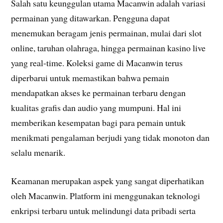
Salah satu keunggulan utama Macanwin adalah variasi
permainan yang ditawarkan. Pengguna dapat
menemukan beragam jenis permainan, mulai dari slot
online, taruhan olahraga, hingga permainan kasino live
yang real-time. Koleksi game di Macanwin terus
diperbarui untuk memastikan bahwa pemain
mendapatkan akses ke permainan terbaru dengan
kualitas grafis dan audio yang mumpuni. Hal ini
memberikan kesempatan bagi para pemain untuk
menikmati pengalaman berjudi yang tidak monoton dan
selalu menarik.
Keamanan merupakan aspek yang sangat diperhatikan
oleh Macanwin. Platform ini menggunakan teknologi
enkripsi terbaru untuk melindungi data pribadi serta