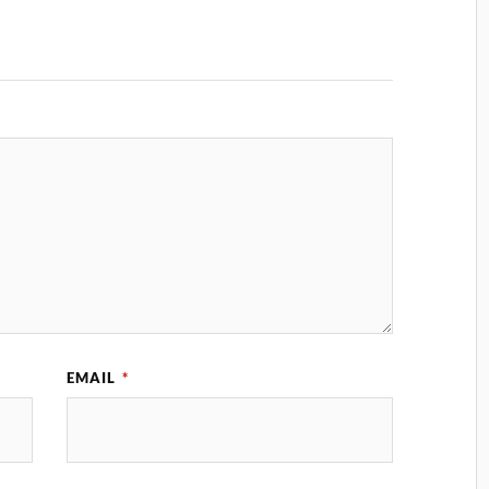
EMAIL
*