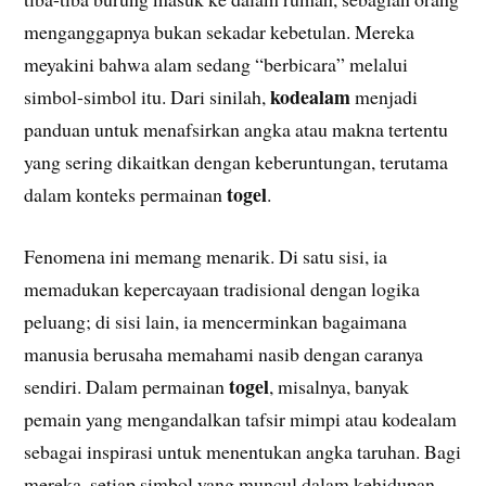
menganggapnya bukan sekadar kebetulan. Mereka
meyakini bahwa alam sedang “berbicara” melalui
kodealam
simbol-simbol itu. Dari sinilah,
menjadi
panduan untuk menafsirkan angka atau makna tertentu
yang sering dikaitkan dengan keberuntungan, terutama
togel
dalam konteks permainan
.
Fenomena ini memang menarik. Di satu sisi, ia
memadukan kepercayaan tradisional dengan logika
peluang; di sisi lain, ia mencerminkan bagaimana
manusia berusaha memahami nasib dengan caranya
togel
sendiri. Dalam permainan
, misalnya, banyak
pemain yang mengandalkan tafsir mimpi atau kodealam
sebagai inspirasi untuk menentukan angka taruhan. Bagi
mereka, setiap simbol yang muncul dalam kehidupan