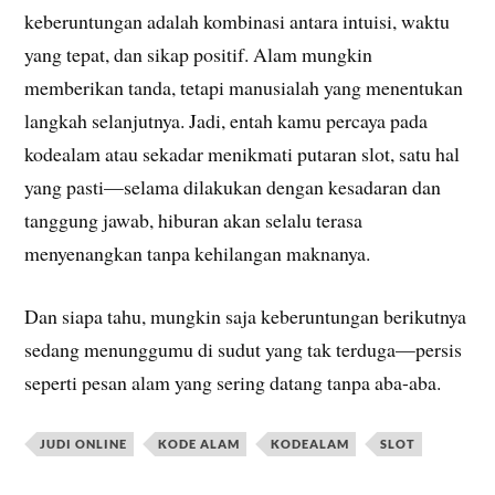
keberuntungan adalah kombinasi antara intuisi, waktu
yang tepat, dan sikap positif. Alam mungkin
memberikan tanda, tetapi manusialah yang menentukan
langkah selanjutnya. Jadi, entah kamu percaya pada
kodealam atau sekadar menikmati putaran slot, satu hal
yang pasti—selama dilakukan dengan kesadaran dan
tanggung jawab, hiburan akan selalu terasa
menyenangkan tanpa kehilangan maknanya.
Dan siapa tahu, mungkin saja keberuntungan berikutnya
sedang menunggumu di sudut yang tak terduga—persis
seperti pesan alam yang sering datang tanpa aba-aba.
JUDI ONLINE
KODE ALAM
KODEALAM
SLOT