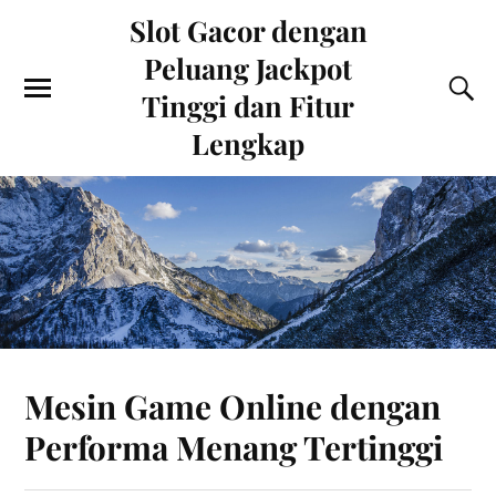
Slot Gacor dengan
Peluang Jackpot
Tinggi dan Fitur
Lengkap
Mesin Game Online dengan
Performa Menang Tertinggi