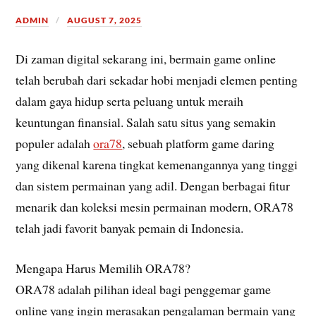
ADMIN
AUGUST 7, 2025
Di zaman digital sekarang ini, bermain game online
telah berubah dari sekadar hobi menjadi elemen penting
dalam gaya hidup serta peluang untuk meraih
keuntungan finansial. Salah satu situs yang semakin
populer adalah
ora78
, sebuah platform game daring
yang dikenal karena tingkat kemenangannya yang tinggi
dan sistem permainan yang adil. Dengan berbagai fitur
menarik dan koleksi mesin permainan modern, ORA78
telah jadi favorit banyak pemain di Indonesia.
Mengapa Harus Memilih ORA78?
ORA78 adalah pilihan ideal bagi penggemar game
online yang ingin merasakan pengalaman bermain yang