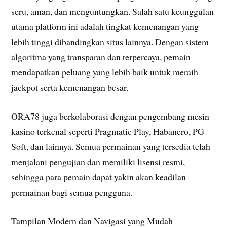
seru, aman, dan menguntungkan. Salah satu keunggulan
utama platform ini adalah tingkat kemenangan yang
lebih tinggi dibandingkan situs lainnya. Dengan sistem
algoritma yang transparan dan terpercaya, pemain
mendapatkan peluang yang lebih baik untuk meraih
jackpot serta kemenangan besar.
ORA78 juga berkolaborasi dengan pengembang mesin
kasino terkenal seperti Pragmatic Play, Habanero, PG
Soft, dan lainnya. Semua permainan yang tersedia telah
menjalani pengujian dan memiliki lisensi resmi,
sehingga para pemain dapat yakin akan keadilan
permainan bagi semua pengguna.
Tampilan Modern dan Navigasi yang Mudah