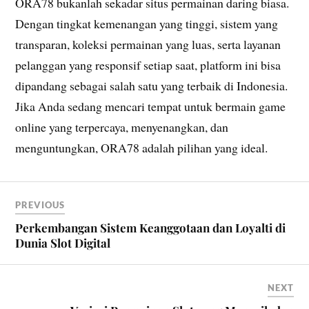
ORA78 bukanlah sekadar situs permainan daring biasa.
Dengan tingkat kemenangan yang tinggi, sistem yang
transparan, koleksi permainan yang luas, serta layanan
pelanggan yang responsif setiap saat, platform ini bisa
dipandang sebagai salah satu yang terbaik di Indonesia.
Jika Anda sedang mencari tempat untuk bermain game
online yang terpercaya, menyenangkan, dan
menguntungkan, ORA78 adalah pilihan yang ideal.
PREVIOUS
Perkembangan Sistem Keanggotaan dan Loyalti di
Dunia Slot Digital
NEXT