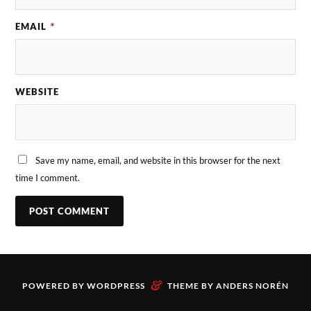
EMAIL
*
WEBSITE
Save my name, email, and website in this browser for the next
time I comment.
&
POWERED BY
WORDPRESS
THEME BY
ANDERS NORÉN