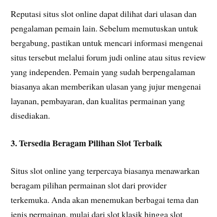
Reputasi situs slot online dapat dilihat dari ulasan dan
pengalaman pemain lain. Sebelum memutuskan untuk
bergabung, pastikan untuk mencari informasi mengenai
situs tersebut melalui forum judi online atau situs review
yang independen. Pemain yang sudah berpengalaman
biasanya akan memberikan ulasan yang jujur mengenai
layanan, pembayaran, dan kualitas permainan yang
disediakan.
3. Tersedia Beragam Pilihan Slot Terbaik
Situs slot online yang terpercaya biasanya menawarkan
beragam pilihan permainan slot dari provider
terkemuka. Anda akan menemukan berbagai tema dan
jenis permainan, mulai dari slot klasik hingga slot