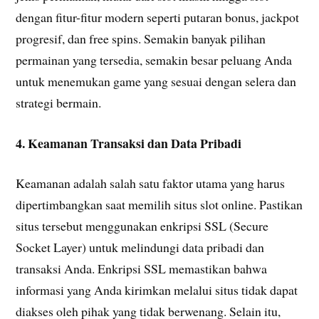
dengan fitur-fitur modern seperti putaran bonus, jackpot
progresif, dan free spins. Semakin banyak pilihan
permainan yang tersedia, semakin besar peluang Anda
untuk menemukan game yang sesuai dengan selera dan
strategi bermain.
4. Keamanan Transaksi dan Data Pribadi
Keamanan adalah salah satu faktor utama yang harus
dipertimbangkan saat memilih situs slot online. Pastikan
situs tersebut menggunakan enkripsi SSL (Secure
Socket Layer) untuk melindungi data pribadi dan
transaksi Anda. Enkripsi SSL memastikan bahwa
informasi yang Anda kirimkan melalui situs tidak dapat
diakses oleh pihak yang tidak berwenang. Selain itu,