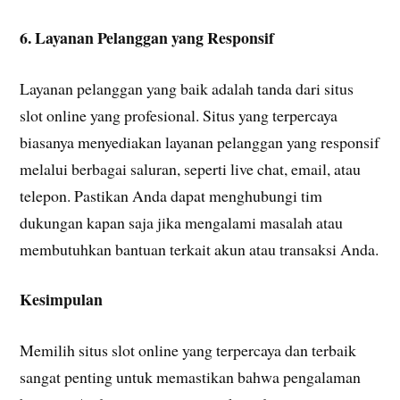
6. Layanan Pelanggan yang Responsif
Layanan pelanggan yang baik adalah tanda dari situs
slot online yang profesional. Situs yang terpercaya
biasanya menyediakan layanan pelanggan yang responsif
melalui berbagai saluran, seperti live chat, email, atau
telepon. Pastikan Anda dapat menghubungi tim
dukungan kapan saja jika mengalami masalah atau
membutuhkan bantuan terkait akun atau transaksi Anda.
Kesimpulan
Memilih situs slot online yang terpercaya dan terbaik
sangat penting untuk memastikan bahwa pengalaman