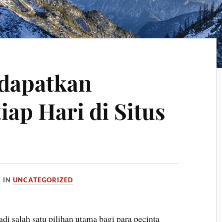
dapatkan
iap Hari di Situs
IN
UNCATEGORIZED
adi salah satu pilihan utama bagi para pecinta