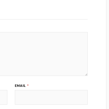
EMAIL
*