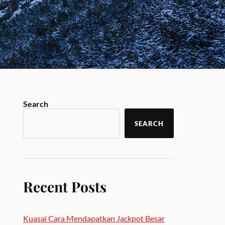
Search
SEARCH
Recent Posts
Kuasai Cara Mendapatkan Jackpot Besar