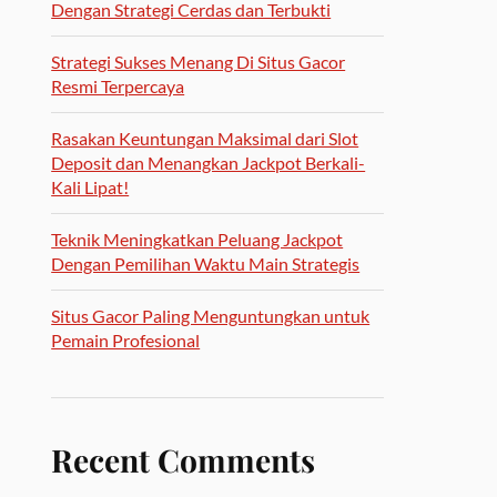
Dengan Strategi Cerdas dan Terbukti
Strategi Sukses Menang Di Situs Gacor
Resmi Terpercaya
Rasakan Keuntungan Maksimal dari Slot
Deposit dan Menangkan Jackpot Berkali-
Kali Lipat!
Teknik Meningkatkan Peluang Jackpot
Dengan Pemilihan Waktu Main Strategis
Situs Gacor Paling Menguntungkan untuk
Pemain Profesional
Recent Comments