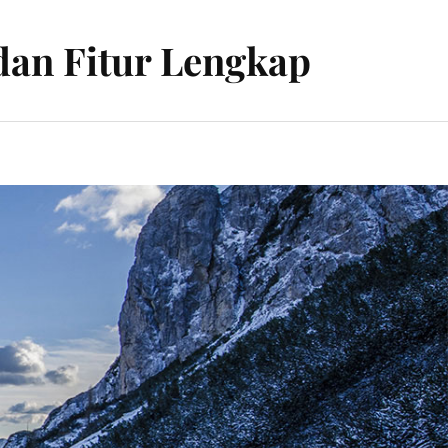
dan Fitur Lengkap