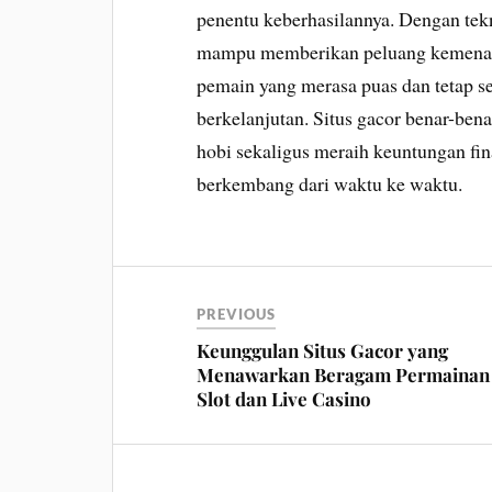
penentu keberhasilannya. Dengan tekn
mampu memberikan peluang kemenang
pemain yang merasa puas dan tetap s
berkelanjutan. Situs gacor benar-ben
hobi sekaligus meraih keuntungan fin
berkembang dari waktu ke waktu.
PREVIOUS
Keunggulan Situs Gacor yang
Menawarkan Beragam Permainan
Slot dan Live Casino