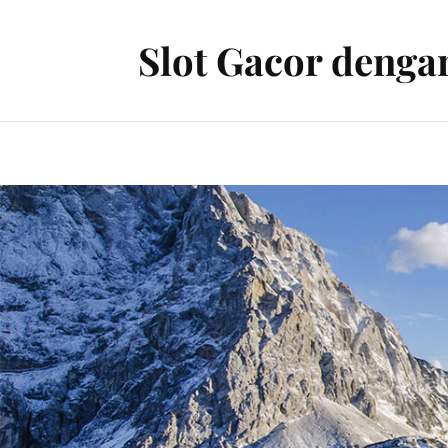
Slot Gacor denga