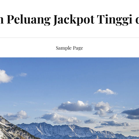
n Peluang Jackpot Tinggi 
Sample Page