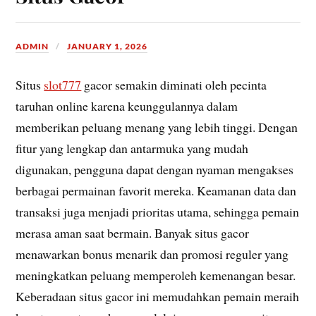
ADMIN
JANUARY 1, 2026
Situs
slot777
gacor semakin diminati oleh pecinta
taruhan online karena keunggulannya dalam
memberikan peluang menang yang lebih tinggi. Dengan
fitur yang lengkap dan antarmuka yang mudah
digunakan, pengguna dapat dengan nyaman mengakses
berbagai permainan favorit mereka. Keamanan data dan
transaksi juga menjadi prioritas utama, sehingga pemain
merasa aman saat bermain. Banyak situs gacor
menawarkan bonus menarik dan promosi reguler yang
meningkatkan peluang memperoleh kemenangan besar.
Keberadaan situs gacor ini memudahkan pemain meraih