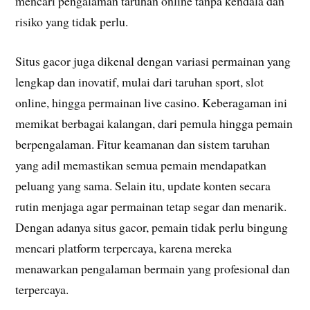
mencari pengalaman taruhan online tanpa kendala dan
risiko yang tidak perlu.
Situs gacor juga dikenal dengan variasi permainan yang
lengkap dan inovatif, mulai dari taruhan sport, slot
online, hingga permainan live casino. Keberagaman ini
memikat berbagai kalangan, dari pemula hingga pemain
berpengalaman. Fitur keamanan dan sistem taruhan
yang adil memastikan semua pemain mendapatkan
peluang yang sama. Selain itu, update konten secara
rutin menjaga agar permainan tetap segar dan menarik.
Dengan adanya situs gacor, pemain tidak perlu bingung
mencari platform terpercaya, karena mereka
menawarkan pengalaman bermain yang profesional dan
terpercaya.