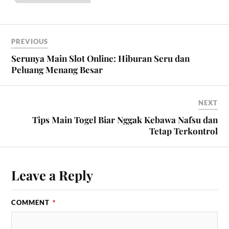
PREVIOUS
Serunya Main Slot Online: Hiburan Seru dan
Peluang Menang Besar
NEXT
Tips Main Togel Biar Nggak Kebawa Nafsu dan
Tetap Terkontrol
Leave a Reply
COMMENT
*