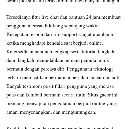
heran jika situs ini terus diminati oleh banyak kalangan.
Tersedianya fitur live chat dan bantuan 24 jam membuat
pengguna merasa didukung sepanjang waktu.
Kecepatan respon dari tim support sangat membantu
ketika menghadapi kendala saat berjudi online.
Ketersediaan panduan lengkap serta tutorial langkah
demi langkah memudahkan pemain pemula untuk
bermain dengan percaya diri. Penggunaan teknologi
terbaru memastikan permainan berjalan lancar dan adil.
Banyak testimoni positif dari pengguna yang merasa
puas dan kembali bermain secara rutin. Situs gacor ini
memang menyajikan pengalaman berjudi online yang
aman, menyenangkan, dan menguntungkan.
Kualitas layanan dan reputasi yang terjaga membuat