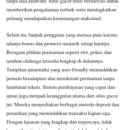
tanpa rasa khawatir. Situs gacor terus berinovasi untuk
memberikan pengalaman terbaik serta meningkatkan
peluang mendapatkan kemenangan maksimal.
Selain itu, banyak pengguna yang merasa puas karena
adanya bonus dan promosi menarik setiap harinya.
Beragam pilihan permainan seperti slot, poker, dan
taruhan olahraga tersedia lengkap di dalamnya.
Tampilan antarmuka yang user-friendly memudahkan
pemain beradaptasi dan menikmati permainan tanpa
hambatan teknis. Sistem pembayaran yang cepat dan
aman juga menjadi keunggulan utama dari situs gacor
ini. Mereka menyediakan berbagai metode deposit dan
penarikan yang memudahkan transaksi kapan saja.
Dengan layanan yang lengkap dan terpercaya, tidak