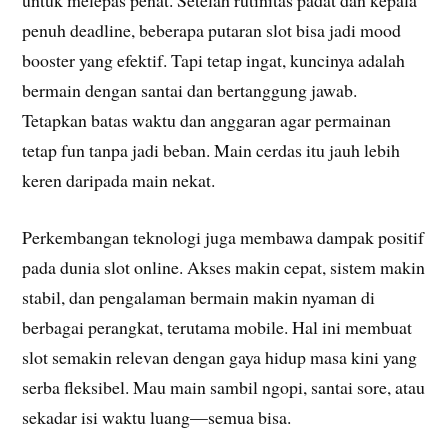
untuk melepas penat. Setelah rutinitas padat dan kepala
penuh deadline, beberapa putaran slot bisa jadi mood
booster yang efektif. Tapi tetap ingat, kuncinya adalah
bermain dengan santai dan bertanggung jawab.
Tetapkan batas waktu dan anggaran agar permainan
tetap fun tanpa jadi beban. Main cerdas itu jauh lebih
keren daripada main nekat.
Perkembangan teknologi juga membawa dampak positif
pada dunia slot online. Akses makin cepat, sistem makin
stabil, dan pengalaman bermain makin nyaman di
berbagai perangkat, terutama mobile. Hal ini membuat
slot semakin relevan dengan gaya hidup masa kini yang
serba fleksibel. Mau main sambil ngopi, santai sore, atau
sekadar isi waktu luang—semua bisa.