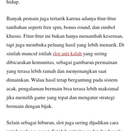
hidup.
Banyak pemain juga tertarik karena adanya fitur-fitur
tambahan seperti free spin, bonus round, dan simbol
khusus. Fitur-fitur ini bukan hanya menambah keseruan,
tapi juga membuka peluang hasil yang lebih menarik. Di
sinilah muncul istilah
slot anti kalah
yang sering
dibicarakan komunitas, sebagai gambaran permainan
yang terasa lebih ramah dan menyenangkan saat
dimainkan. Walau hasil tetap bergantung pada sistem
acak, pengalaman bermain bisa terasa lebih maksimal
jika memilih game yang tepat dan mengatur strategi
bermain dengan bijak.
Selain sebagai hiburan, slot juga sering dijadikan cara