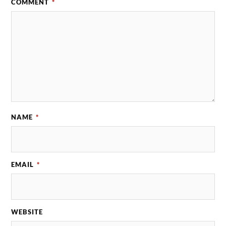
COMMENT
*
NAME
*
EMAIL
*
WEBSITE