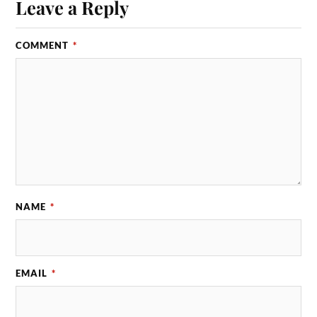
Leave a Reply
COMMENT
*
NAME
*
EMAIL
*