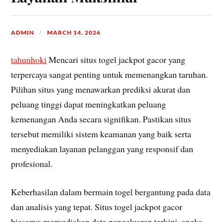
ADMIN
MARCH 14, 2026
tahunhoki
Mencari situs togel jackpot gacor yang
terpercaya sangat penting untuk memenangkan taruhan.
Pilihan situs yang menawarkan prediksi akurat dan
peluang tinggi dapat meningkatkan peluang
kemenangan Anda secara signifikan. Pastikan situs
tersebut memiliki sistem keamanan yang baik serta
menyediakan layanan pelanggan yang responsif dan
profesional.
Keberhasilan dalam bermain togel bergantung pada data
dan analisis yang tepat. Situs togel jackpot gacor
biasanya menyediakan data pengeluaran terkini, angka