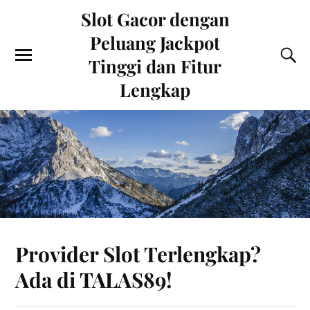
Slot Gacor dengan
Peluang Jackpot
Tinggi dan Fitur
Lengkap
Provider Slot Terlengkap?
Ada di TALAS89!