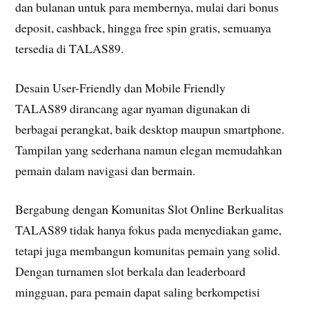
dan bulanan untuk para membernya, mulai dari bonus
deposit, cashback, hingga free spin gratis, semuanya
tersedia di TALAS89.
Desain User-Friendly dan Mobile Friendly
TALAS89 dirancang agar nyaman digunakan di
berbagai perangkat, baik desktop maupun smartphone.
Tampilan yang sederhana namun elegan memudahkan
pemain dalam navigasi dan bermain.
Bergabung dengan Komunitas Slot Online Berkualitas
TALAS89 tidak hanya fokus pada menyediakan game,
tetapi juga membangun komunitas pemain yang solid.
Dengan turnamen slot berkala dan leaderboard
mingguan, para pemain dapat saling berkompetisi