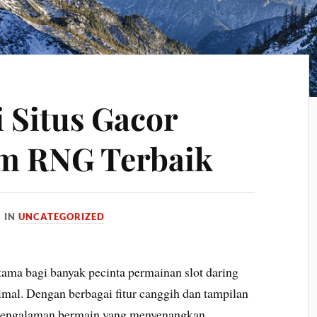
 Situs Gacor
em RNG Terbaik
IN
UNCATEGORIZED
tama bagi banyak pecinta permainan slot daring
al. Dengan berbagai fitur canggih dan tampilan
 pengalaman bermain yang menyenangkan