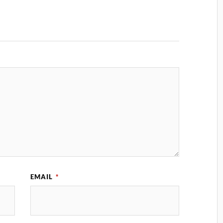
EMAIL
*