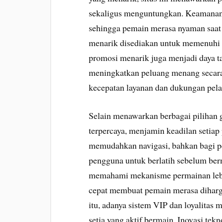
sekaligus menguntungkan. Keamanan d
sehingga pemain merasa nyaman saat 
menarik disediakan untuk memenuhi 
promosi menarik juga menjadi daya ta
meningkatkan peluang menang secara k
kecepatan layanan dan dukungan pela
Selain menawarkan berbagai pilihan
terpercaya, menjamin keadilan setiap
memudahkan navigasi, bahkan bagi p
pengguna untuk berlatih sebelum ber
memahami mekanisme permainan lebih
cepat membuat pemain merasa diharga
itu, adanya sistem VIP dan loyalita
setia yang aktif bermain. Inovasi tek