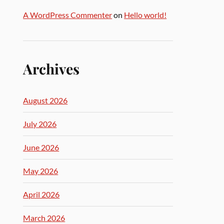
A WordPress Commenter
on
Hello world!
Archives
August 2026
July 2026
June 2026
May 2026
April 2026
March 2026