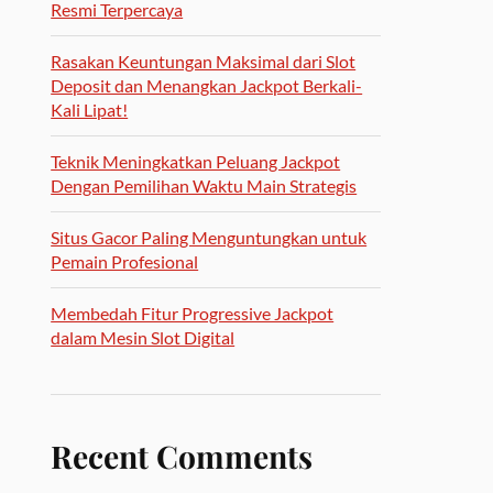
Resmi Terpercaya
Rasakan Keuntungan Maksimal dari Slot
Deposit dan Menangkan Jackpot Berkali-
Kali Lipat!
Teknik Meningkatkan Peluang Jackpot
Dengan Pemilihan Waktu Main Strategis
Situs Gacor Paling Menguntungkan untuk
Pemain Profesional
Membedah Fitur Progressive Jackpot
dalam Mesin Slot Digital
Recent Comments