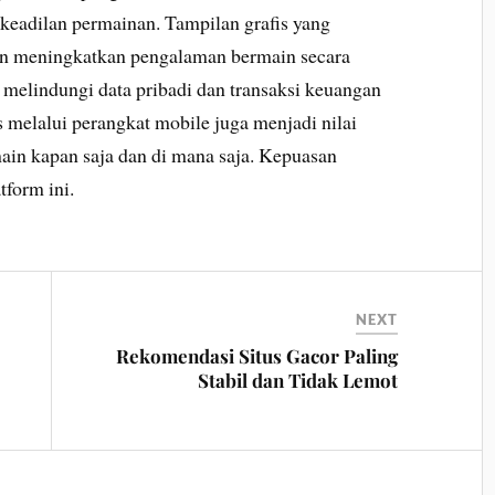
 keadilan permainan. Tampilan grafis yang
an meningkatkan pengalaman bermain secara
 melindungi data pribadi dan transaksi keuangan
 melalui perangkat mobile juga menjadi nilai
n kapan saja dan di mana saja. Kepuasan
tform ini.
NEXT
Rekomendasi Situs Gacor Paling
Stabil dan Tidak Lemot