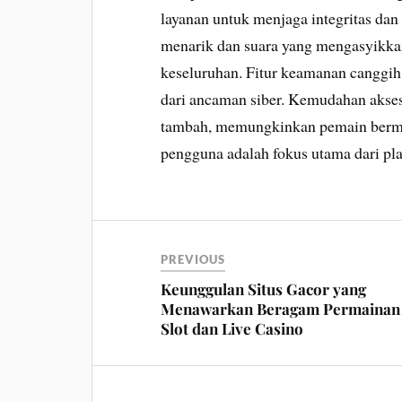
layanan untuk menjaga integritas dan
menarik dan suara yang mengasyikk
keseluruhan. Fitur keamanan canggih
dari ancaman siber. Kemudahan akses
tambah, memungkinkan pemain bermai
pengguna adalah fokus utama dari pla
PREVIOUS
Keunggulan Situs Gacor yang
Menawarkan Beragam Permainan
Slot dan Live Casino