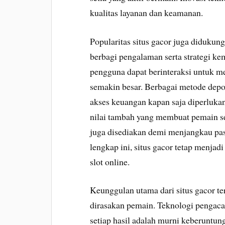
kualitas layanan dan keamanan.
Popularitas situs gacor juga didukun
berbagi pengalaman serta strategi ke
pengguna dapat berinteraksi untuk me
semakin besar. Berbagai metode depo
akses keuangan kapan saja diperluka
nilai tambah yang membuat pemain s
juga disediakan demi menjangkau pasa
lengkap ini, situs gacor tetap menja
slot online.
Keunggulan utama dari situs gacor t
dirasakan pemain. Teknologi pengac
setiap hasil adalah murni keberuntun