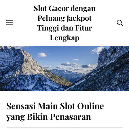
Slot Gacor dengan
Peluang Jackpot
Tinggi dan Fitur
Lengkap
Sensasi Main Slot Online
yang Bikin Penasaran