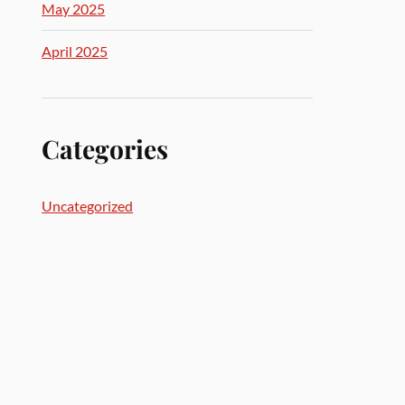
May 2025
April 2025
Categories
Uncategorized