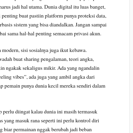
arus jadi hal utama. Dunia digital itu luas banget,
penting buat pastiin platform punya proteksi data,
erbasis sistem yang bisa diandalkan. Jangan sampai
bai sama hal-hal penting semacam privasi akun.
 modern, sisi sosialnya juga ikut kebawa.
adah buat sharing pengalaman, teori angka,
kin ngakak sekaligus mikir. Ada yang ngandalin
eling vibes”, ada juga yang ambil angka dari
ap pemain punya dunia kecil mereka sendiri dalam
p perlu diingat kalau dunia ini masih termasuk
as yang masuk rana seperti ini perlu kontrol diri
ng biar permainan nggak berubah jadi beban