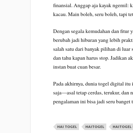
finansial. Anggap aja kayak ngemil: k
kacau. Main boleh, seru boleh, tapi 
Dengan segala kemudahan dan fitur ya
berubah jadi hiburan yang lebih prakt
salah satu dari banyak pilihan di luar
dan tahu kapan harus stop. Jadikan ak
instan buat cuan besar.
Pada akhirnya, dunia togel digital itu
saja—asal tetap cerdas, terukur, da
pengalaman ini bisa jadi seru banget 
HAI TOGEL
HAITOGEL
HAITOGEL