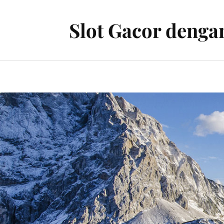
Slot Gacor denga