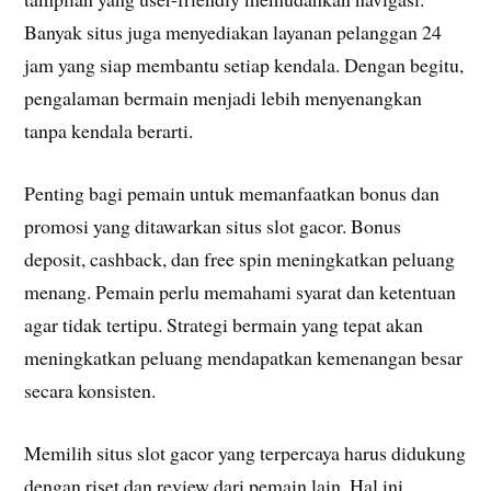
Banyak situs juga menyediakan layanan pelanggan 24
jam yang siap membantu setiap kendala. Dengan begitu,
pengalaman bermain menjadi lebih menyenangkan
tanpa kendala berarti.
Penting bagi pemain untuk memanfaatkan bonus dan
promosi yang ditawarkan situs slot gacor. Bonus
deposit, cashback, dan free spin meningkatkan peluang
menang. Pemain perlu memahami syarat dan ketentuan
agar tidak tertipu. Strategi bermain yang tepat akan
meningkatkan peluang mendapatkan kemenangan besar
secara konsisten.
Memilih situs slot gacor yang terpercaya harus didukung
dengan riset dan review dari pemain lain. Hal ini