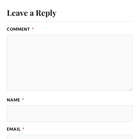
Leave a Reply
COMMENT
*
NAME
*
EMAIL
*