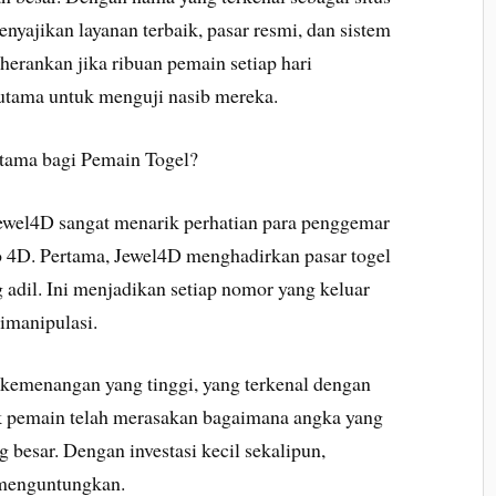
nyajikan layanan terbaik, pasar resmi, dan sistem
erankan jika ribuan pemain setiap hari
utama untuk menguji nasib mereka.
tama bagi Pemain Togel?
ewel4D sangat menarik perhatian para penggemar
o 4D. Pertama, Jewel4D menghadirkan pasar togel
adil. Ini menjadikan setiap nomor yang keluar
dimanipulasi.
kemenangan yang tinggi, yang terkenal dengan
k pemain telah merasakan bagaimana angka yang
 besar. Dengan investasi kecil sekalipun,
 menguntungkan.