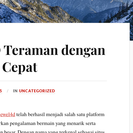
D Teraman dengan
 Cepat
5
IN
UNCATEGORIZED
jewel4d
telah berhasil menjadi salah satu platform
rkan pengalaman bermain yang menarik serta
besar. Dengan nama yang terkenal sebagai situs