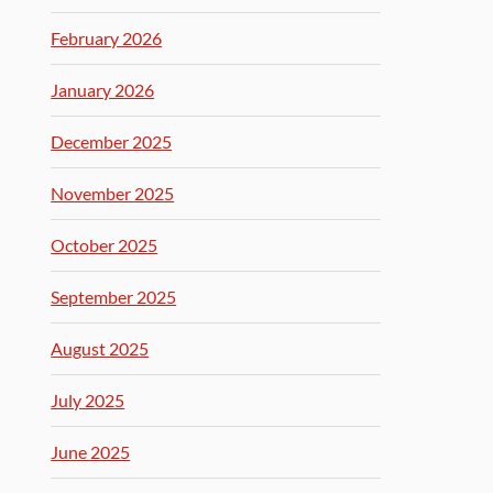
February 2026
January 2026
December 2025
November 2025
October 2025
September 2025
August 2025
July 2025
June 2025