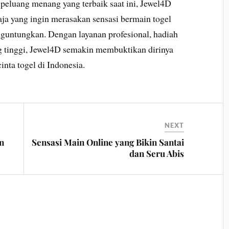
n peluang menang yang terbaik saat ini, Jewel4D
saja yang ingin merasakan sensasi bermain togel
guntungkan. Dengan layanan profesional, hadiah
g tinggi, Jewel4D semakin membuktikan dirinya
inta togel di Indonesia.
NEXT
n
Sensasi Main Online yang Bikin Santai
dan Seru Abis