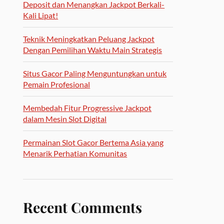
Deposit dan Menangkan Jackpot Berkali-
Kali Lipat!
Teknik Meningkatkan Peluang Jackpot
Dengan Pemilihan Waktu Main Strategis
Situs Gacor Paling Menguntungkan untuk
Pemain Profesional
Membedah Fitur Progressive Jackpot
dalam Mesin Slot Digital
Permainan Slot Gacor Bertema Asia yang
Menarik Perhatian Komunitas
Recent Comments