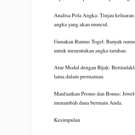
Analisa Pola Angka: Tinjau keluar
angka yang akan muncul.
Gunakan Rumus Togel: Banyak rumus 
untuk menentukan angka taruhan.
Atur Modal dengan Bijak: Bertindakl
lama dalam permainan.
Manfaatkan Promo dan Bonus: Jewel
menambah dana bermain Anda.
Kesimpulan