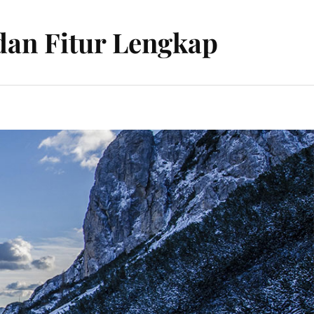
dan Fitur Lengkap