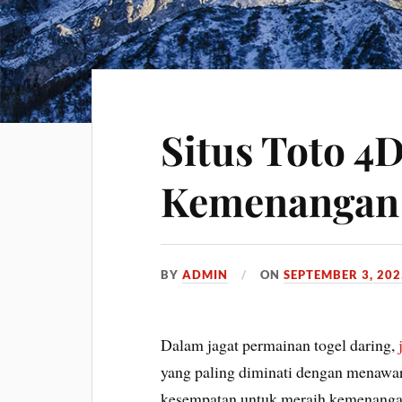
Situs Toto 4
Kemenangan
BY
ADMIN
ON
SEPTEMBER 3, 202
Dalam jagat permainan togel daring,
yang paling diminati dengan menawa
kesempatan untuk meraih kemenangan 