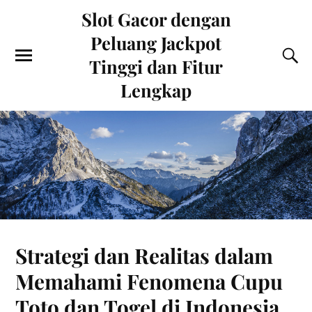
Slot Gacor dengan
Peluang Jackpot
Tinggi dan Fitur
Lengkap
Strategi dan Realitas dalam
Memahami Fenomena Cupu
Toto dan Togel di Indonesia