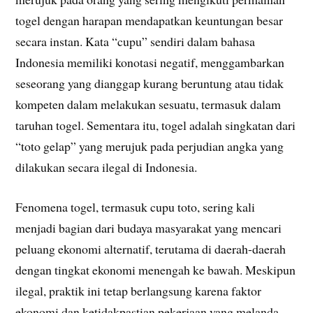
togel dengan harapan mendapatkan keuntungan besar
secara instan. Kata “cupu” sendiri dalam bahasa
Indonesia memiliki konotasi negatif, menggambarkan
seseorang yang dianggap kurang beruntung atau tidak
kompeten dalam melakukan sesuatu, termasuk dalam
taruhan togel. Sementara itu, togel adalah singkatan dari
“toto gelap” yang merujuk pada perjudian angka yang
dilakukan secara ilegal di Indonesia.
Fenomena togel, termasuk cupu toto, sering kali
menjadi bagian dari budaya masyarakat yang mencari
peluang ekonomi alternatif, terutama di daerah-daerah
dengan tingkat ekonomi menengah ke bawah. Meskipun
ilegal, praktik ini tetap berlangsung karena faktor
ekonomi dan ketidakpastian pekerjaan yang melanda