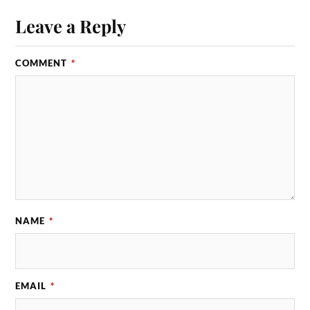
Leave a Reply
COMMENT
*
NAME
*
EMAIL
*