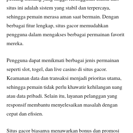
situs ini adalah sistem yang stabil dan terpercaya,
sehingga pemain merasa aman saat bermain. Dengan
berbagai fitur lengkap, situs gacor memudahkan
pengguna dalam mengakses berbagai permainan favorit
mereka.
Pengguna dapat menikmati berbagai jenis permainan
seperti slot, togel, dan live casino di situs gacor.
Keamanan data dan transaksi menjadi prioritas utama,
sehingga pemain tidak perlu khawatir kehilangan uang
atau data pribadi. Selain itu, layanan pelanggan yang
responsif membantu menyelesaikan masalah dengan
cepat dan efisien.
Situs gacor biasanya menawarkan bonus dan promosi