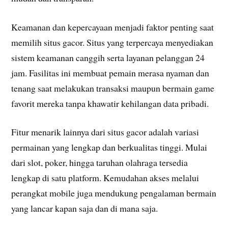
Keamanan dan kepercayaan menjadi faktor penting saat
memilih situs gacor. Situs yang terpercaya menyediakan
sistem keamanan canggih serta layanan pelanggan 24
jam. Fasilitas ini membuat pemain merasa nyaman dan
tenang saat melakukan transaksi maupun bermain game
favorit mereka tanpa khawatir kehilangan data pribadi.
Fitur menarik lainnya dari situs gacor adalah variasi
permainan yang lengkap dan berkualitas tinggi. Mulai
dari slot, poker, hingga taruhan olahraga tersedia
lengkap di satu platform. Kemudahan akses melalui
perangkat mobile juga mendukung pengalaman bermain
yang lancar kapan saja dan di mana saja.