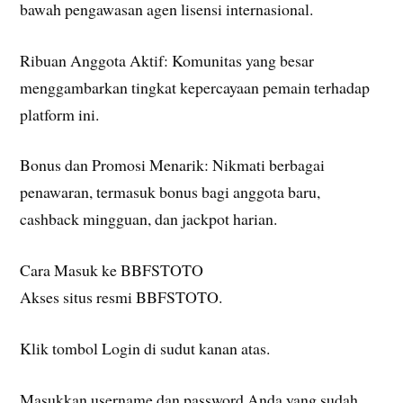
bawah pengawasan agen lisensi internasional.
Ribuan Anggota Aktif: Komunitas yang besar
menggambarkan tingkat kepercayaan pemain terhadap
platform ini.
Bonus dan Promosi Menarik: Nikmati berbagai
penawaran, termasuk bonus bagi anggota baru,
cashback mingguan, dan jackpot harian.
Cara Masuk ke BBFSTOTO
Akses situs resmi BBFSTOTO.
Klik tombol Login di sudut kanan atas.
Masukkan username dan password Anda yang sudah