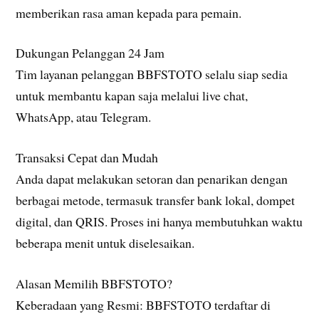
memberikan rasa aman kepada para pemain.
Dukungan Pelanggan 24 Jam
Tim layanan pelanggan BBFSTOTO selalu siap sedia
untuk membantu kapan saja melalui live chat,
WhatsApp, atau Telegram.
Transaksi Cepat dan Mudah
Anda dapat melakukan setoran dan penarikan dengan
berbagai metode, termasuk transfer bank lokal, dompet
digital, dan QRIS. Proses ini hanya membutuhkan waktu
beberapa menit untuk diselesaikan.
Alasan Memilih BBFSTOTO?
Keberadaan yang Resmi: BBFSTOTO terdaftar di