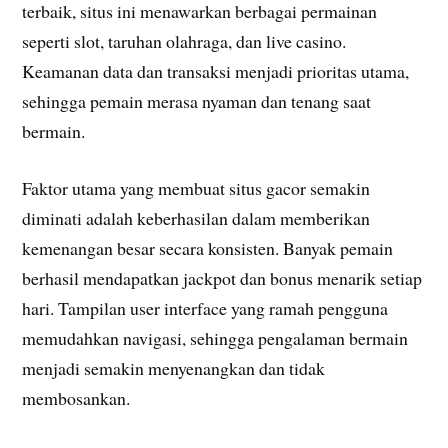
terbaik, situs ini menawarkan berbagai permainan
seperti slot, taruhan olahraga, dan live casino.
Keamanan data dan transaksi menjadi prioritas utama,
sehingga pemain merasa nyaman dan tenang saat
bermain.
Faktor utama yang membuat situs gacor semakin
diminati adalah keberhasilan dalam memberikan
kemenangan besar secara konsisten. Banyak pemain
berhasil mendapatkan jackpot dan bonus menarik setiap
hari. Tampilan user interface yang ramah pengguna
memudahkan navigasi, sehingga pengalaman bermain
menjadi semakin menyenangkan dan tidak
membosankan.