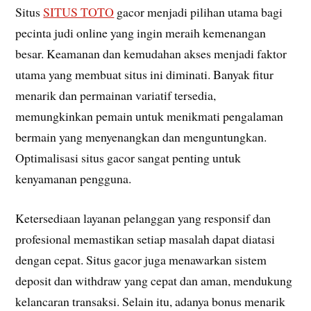
Situs
SITUS TOTO
gacor menjadi pilihan utama bagi
pecinta judi online yang ingin meraih kemenangan
besar. Keamanan dan kemudahan akses menjadi faktor
utama yang membuat situs ini diminati. Banyak fitur
menarik dan permainan variatif tersedia,
memungkinkan pemain untuk menikmati pengalaman
bermain yang menyenangkan dan menguntungkan.
Optimalisasi situs gacor sangat penting untuk
kenyamanan pengguna.
Ketersediaan layanan pelanggan yang responsif dan
profesional memastikan setiap masalah dapat diatasi
dengan cepat. Situs gacor juga menawarkan sistem
deposit dan withdraw yang cepat dan aman, mendukung
kelancaran transaksi. Selain itu, adanya bonus menarik