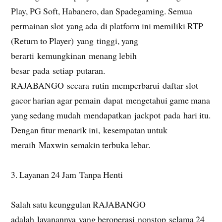
Play, PG Soft, Habanero, dan Spadegaming. Semua
permainan slot yang ada di platform ini memiliki RTP
(Return to Player) yang tinggi, yang
berarti kemungkinan menang lebih
besar pada setiap putaran.
RAJABANGO secara rutin memperbarui daftar slot
gacor harian agar pemain dapat mengetahui game mana
yang sedang mudah mendapatkan jackpot pada hari itu.
Dengan fitur menarik ini, kesempatan untuk
meraih Maxwin semakin terbuka lebar.
3. Layanan 24 Jam Tanpa Henti
Salah satu keunggulan RAJABANGO
adalah layanannya yang beroperasi nonstop selama 24