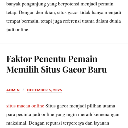
banyak pengunjung yang berpotensi menjadi pemain
tetap. Dengan demikian, situs gacor tidak hanya menjadi
tempat bermain, tetapi juga referensi utama dalam dunia
judi online.
Faktor Penentu Pemain
Memilih Situs Gacor Baru
ADMIN
DECEMBER 5, 2025
situs macau online
Situs gacor menjadi pilihan utama
para pecinta judi online yang ingin meraih kemenangan
maksimal. Dengan reputasi terpercaya dan layanan