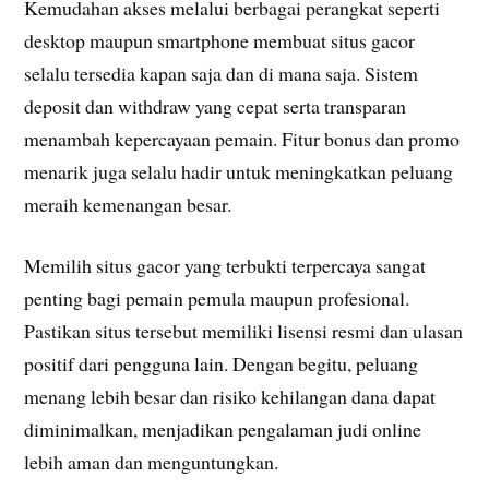
Kemudahan akses melalui berbagai perangkat seperti
desktop maupun smartphone membuat situs gacor
selalu tersedia kapan saja dan di mana saja. Sistem
deposit dan withdraw yang cepat serta transparan
menambah kepercayaan pemain. Fitur bonus dan promo
menarik juga selalu hadir untuk meningkatkan peluang
meraih kemenangan besar.
Memilih situs gacor yang terbukti terpercaya sangat
penting bagi pemain pemula maupun profesional.
Pastikan situs tersebut memiliki lisensi resmi dan ulasan
positif dari pengguna lain. Dengan begitu, peluang
menang lebih besar dan risiko kehilangan dana dapat
diminimalkan, menjadikan pengalaman judi online
lebih aman dan menguntungkan.