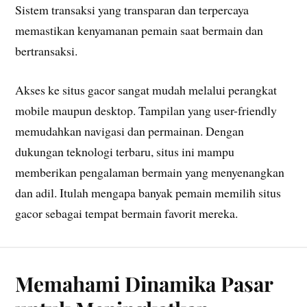
Sistem transaksi yang transparan dan terpercaya
memastikan kenyamanan pemain saat bermain dan
bertransaksi.
Akses ke situs gacor sangat mudah melalui perangkat
mobile maupun desktop. Tampilan yang user-friendly
memudahkan navigasi dan permainan. Dengan
dukungan teknologi terbaru, situs ini mampu
memberikan pengalaman bermain yang menyenangkan
dan adil. Itulah mengapa banyak pemain memilih situs
gacor sebagai tempat bermain favorit mereka.
Memahami Dinamika Pasar