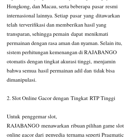
Hongkong, dan Macau, serta beberapa pasar resmi
internasional lainnya. Setiap pasar yang ditawarkan
telah terverifikasi dan memberikan hasil yang
transparan, sehingga pemain dapat menikmati
permainan dengan rasa aman dan nyaman. Selain itu,
sistem perhitungan kemenangan di RAJABANGO
otomatis dengan tingkat akurasi tinggi, menjamin
bahwa semua hasil permainan adil dan tidak bisa
dimanipulasi.
2. Slot Online Gacor dengan Tingkat RTP Tinggi
Untuk penggemar slot,
RAJABANGO menawarkan ribuan pilihan game slot
online gacor dari penyedia ternama seperti Pragmatic