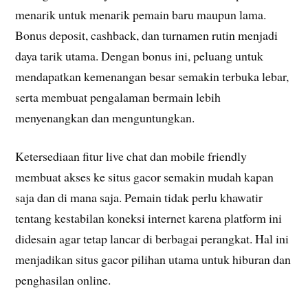
menarik untuk menarik pemain baru maupun lama.
Bonus deposit, cashback, dan turnamen rutin menjadi
daya tarik utama. Dengan bonus ini, peluang untuk
mendapatkan kemenangan besar semakin terbuka lebar,
serta membuat pengalaman bermain lebih
menyenangkan dan menguntungkan.
Ketersediaan fitur live chat dan mobile friendly
membuat akses ke situs gacor semakin mudah kapan
saja dan di mana saja. Pemain tidak perlu khawatir
tentang kestabilan koneksi internet karena platform ini
didesain agar tetap lancar di berbagai perangkat. Hal ini
menjadikan situs gacor pilihan utama untuk hiburan dan
penghasilan online.