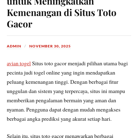
untuk Meningkatkan
Kemenangan di Situs Toto
Gacor
ADMIN
NOVEMBER 30, 2025
avian togel
Situs toto gacor menjadi pilihan utama bagi
pecinta judi togel online yang ingin mendapatkan
peluang kemenangan tinggi. Dengan berbagai fitur
unggulan dan sistem yang terpercaya, situs ini mampu
memberikan pengalaman bermain yang aman dan
nyaman. Pengguna dapat dengan mudah mengakses
berbagai angka prediksi yang akurat setiap hari.
Selain itu, situs toto gacor menawarkan berbagai