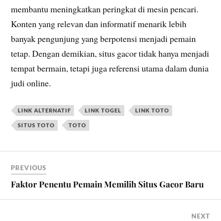
membantu meningkatkan peringkat di mesin pencari.
Konten yang relevan dan informatif menarik lebih
banyak pengunjung yang berpotensi menjadi pemain
tetap. Dengan demikian, situs gacor tidak hanya menjadi
tempat bermain, tetapi juga referensi utama dalam dunia
judi online.
LINK ALTERNATIF
LINK TOGEL
LINK TOTO
SITUS TOTO
TOTO
PREVIOUS
Faktor Penentu Pemain Memilih Situs Gacor Baru
NEXT