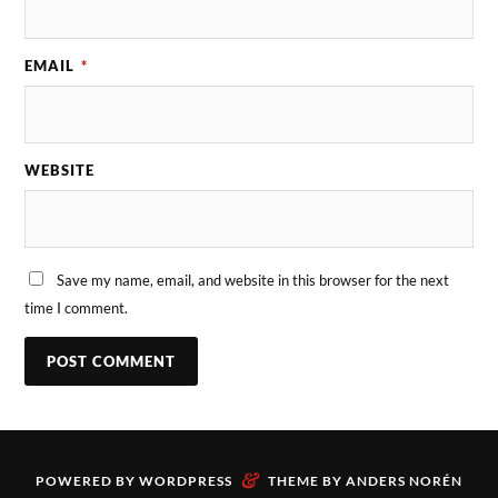
EMAIL
*
WEBSITE
Save my name, email, and website in this browser for the next
time I comment.
&
POWERED BY
WORDPRESS
THEME BY
ANDERS NORÉN