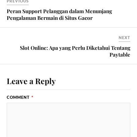
PREVIOUS
Peran Support Pelanggan dalam Menunjang
Pengalaman Bermain di Situs Gacor
NEXT
Slot Online: Apa yang Perlu Diketahui Tentang
Paytable
Leave a Reply
COMMENT
*