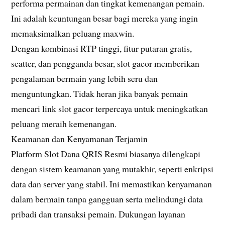
performa permainan dan tingkat kemenangan pemain.
Ini adalah keuntungan besar bagi mereka yang ingin
memaksimalkan peluang maxwin.
Dengan kombinasi RTP tinggi, fitur putaran gratis,
scatter, dan pengganda besar, slot gacor memberikan
pengalaman bermain yang lebih seru dan
menguntungkan. Tidak heran jika banyak pemain
mencari link slot gacor terpercaya untuk meningkatkan
peluang meraih kemenangan.
Keamanan dan Kenyamanan Terjamin
Platform Slot Dana QRIS Resmi biasanya dilengkapi
dengan sistem keamanan yang mutakhir, seperti enkripsi
data dan server yang stabil. Ini memastikan kenyamanan
dalam bermain tanpa gangguan serta melindungi data
pribadi dan transaksi pemain. Dukungan layanan