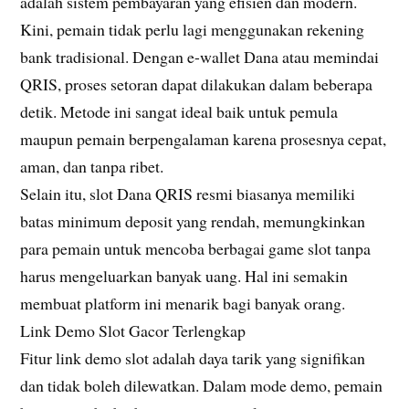
adalah sistem pembayaran yang efisien dan modern.
Kini, pemain tidak perlu lagi menggunakan rekening
bank tradisional. Dengan e-wallet Dana atau memindai
QRIS, proses setoran dapat dilakukan dalam beberapa
detik. Metode ini sangat ideal baik untuk pemula
maupun pemain berpengalaman karena prosesnya cepat,
aman, dan tanpa ribet.
Selain itu, slot Dana QRIS resmi biasanya memiliki
batas minimum deposit yang rendah, memungkinkan
para pemain untuk mencoba berbagai game slot tanpa
harus mengeluarkan banyak uang. Hal ini semakin
membuat platform ini menarik bagi banyak orang.
Link Demo Slot Gacor Terlengkap
Fitur link demo slot adalah daya tarik yang signifikan
dan tidak boleh dilewatkan. Dalam mode demo, pemain