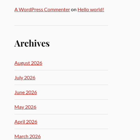
A WordPress Commenter
on
Hello world!
Archives
August 2026
July 2026
June 2026
May 2026
April 2026
March 2026