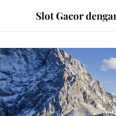
Slot Gacor denga