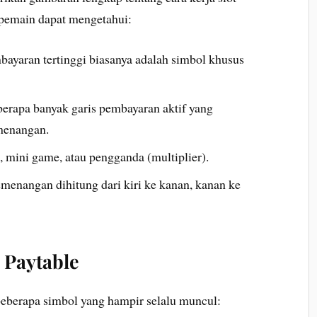
 pemain dapat mengetahui:
ayaran tertinggi biasanya adalah simbol khusus
erapa banyak garis pembayaran aktif yang
menangan.
, mini game, atau pengganda (multiplier).
menangan dihitung dari kiri ke kanan, kanan ke
 Paytable
 beberapa simbol yang hampir selalu muncul: