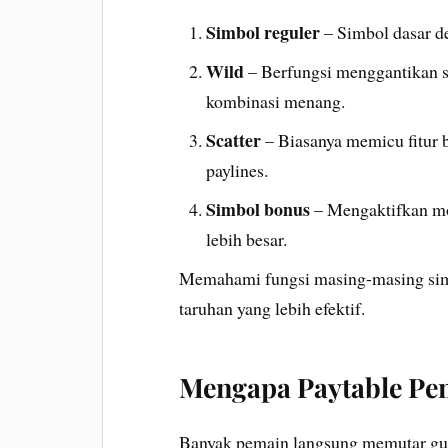
Simbol reguler
– Simbol dasar d
Wild
– Berfungsi menggantikan 
kombinasi menang.
Scatter
– Biasanya memicu fitur b
paylines.
Simbol bonus
– Mengaktifkan mo
lebih besar.
Memahami fungsi masing-masing sim
taruhan yang lebih efektif.
Mengapa Paytable Pen
Banyak pemain langsung memutar gul